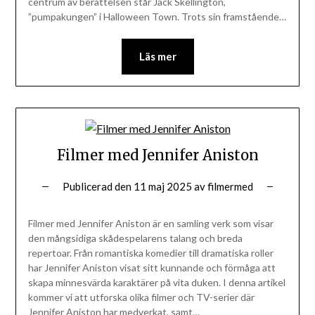
centrum av berättelsen står Jack Skellington,
”pumpakungen” i Halloween Town. Trots sin framstående…
Läs mer
Filmer med Jennifer Aniston
Publicerad den
11 maj 2025
av
filmermed
Filmer med Jennifer Aniston är en samling verk som visar
den mångsidiga skådespelarens talang och breda
repertoar. Från romantiska komedier till dramatiska roller
har Jennifer Aniston visat sitt kunnande och förmåga att
skapa minnesvärda karaktärer på vita duken. I denna artikel
kommer vi att utforska olika filmer och TV-serier där
Jennifer Aniston har medverkat, samt…