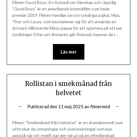
Filmen Good Boys: En Komedi om Vänskap och Upptåg
”Good Boys” är en amerikansk komedifilm som hade
premiär 2019. Filmen handlar om tre tolvåriga pojkar, Max,
Thor och Lucas, som bestämmer sig för att använda en
drönare tillhörande Maxs pappa för att spionera på ett par
tonåringar. Efter att drönaren går förlorad, hamnar de i…
Läs mer
Rollistan i smekmånad från
helvetet
Publicerad den
11 maj 2025
av
filmermed
Filmen ”Smekmånad från helvetet” är en dramakomedi som
utforskar de utmaningar och överraskningar som kan
uppstå när ett nygift par ger sig ut på en efterlängtad