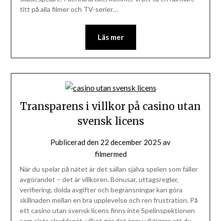
titt på alla filmer och TV-serier…
Läs mer
Transparens i villkor på casino utan
svensk licens
Publicerad den
22 december 2025
av
filmermed
När du spelar på nätet är det sällan själva spelen som fäller
avgörandet – det är villkoren. Bonusar, uttagsregler,
verifiering, dolda avgifter och begränsningar kan göra
skillnaden mellan en bra upplevelse och ren frustration. På
ett casino utan svensk licens finns inte Spelinspektionen
som sista skyddsnät, vilket gör det ännu viktigare att du