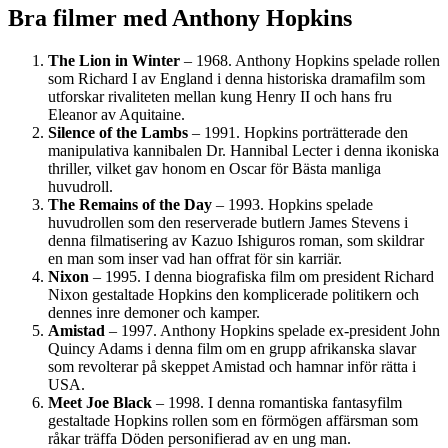
Bra filmer med Anthony Hopkins
The Lion in Winter
– 1968. Anthony Hopkins spelade rollen
som Richard I av England i denna historiska dramafilm som
utforskar rivaliteten mellan kung Henry II och hans fru
Eleanor av Aquitaine.
Silence of the Lambs
– 1991. Hopkins porträtterade den
manipulativa kannibalen Dr. Hannibal Lecter i denna ikoniska
thriller, vilket gav honom en Oscar för Bästa manliga
huvudroll.
The Remains of the Day
– 1993. Hopkins spelade
huvudrollen som den reserverade butlern James Stevens i
denna filmatisering av Kazuo Ishiguros roman, som skildrar
en man som inser vad han offrat för sin karriär.
Nixon
– 1995. I denna biografiska film om president Richard
Nixon gestaltade Hopkins den komplicerade politikern och
dennes inre demoner och kamper.
Amistad
– 1997. Anthony Hopkins spelade ex-president John
Quincy Adams i denna film om en grupp afrikanska slavar
som revolterar på skeppet Amistad och hamnar inför rätta i
USA.
Meet Joe Black
– 1998. I denna romantiska fantasyfilm
gestaltade Hopkins rollen som en förmögen affärsman som
råkar träffa Döden personifierad av en ung man.