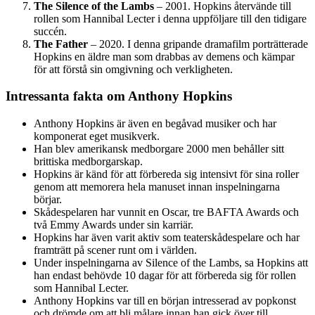
The Silence of the Lambs
– 2001. Hopkins återvände till
rollen som Hannibal Lecter i denna uppföljare till den tidigare
succén.
The Father
– 2020. I denna gripande dramafilm porträtterade
Hopkins en äldre man som drabbas av demens och kämpar
för att förstå sin omgivning och verkligheten.
Intressanta fakta om Anthony Hopkins
Anthony Hopkins är även en begåvad musiker och har
komponerat eget musikverk.
Han blev amerikansk medborgare 2000 men behåller sitt
brittiska medborgarskap.
Hopkins är känd för att förbereda sig intensivt för sina roller
genom att memorera hela manuset innan inspelningarna
börjar.
Skådespelaren har vunnit en Oscar, tre BAFTA Awards och
två Emmy Awards under sin karriär.
Hopkins har även varit aktiv som teaterskådespelare och har
framträtt på scener runt om i världen.
Under inspelningarna av Silence of the Lambs, sa Hopkins att
han endast behövde 10 dagar för att förbereda sig för rollen
som Hannibal Lecter.
Anthony Hopkins var till en början intresserad av popkonst
och drömde om att bli målare innan han gick över till