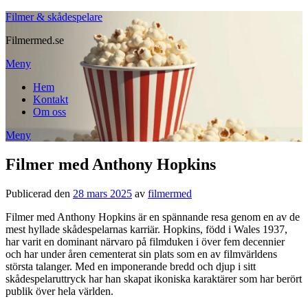
Filmer & skådespelare
Filmermed.se
Meny
Hem
Kontakt
Om oss
Meny
Filmer med Anthony Hopkins
Publicerad den
28 mars 2025
av
filmermed
Filmer med Anthony Hopkins är en spännande resa genom en av de
mest hyllade skådespelarnas karriär. Hopkins, född i Wales 1937,
har varit en dominant närvaro på filmduken i över fem decennier
och har under åren cementerat sin plats som en av filmvärldens
största talanger. Med en imponerande bredd och djup i sitt
skådespelaruttryck har han skapat ikoniska karaktärer som har berört
publik över hela världen.