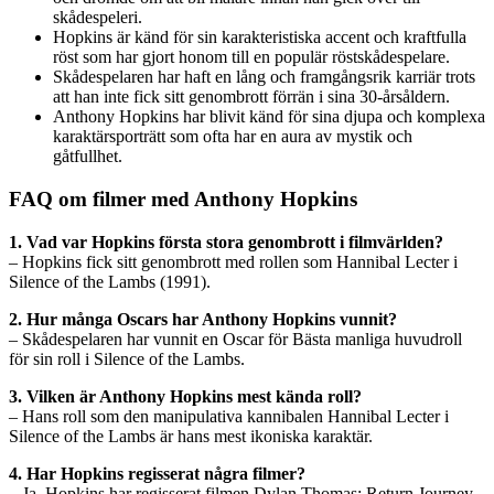
skådespeleri.
Hopkins är känd för sin karakteristiska accent och kraftfulla
röst som har gjort honom till en populär röstskådespelare.
Skådespelaren har haft en lång och framgångsrik karriär trots
att han inte fick sitt genombrott förrän i sina 30-årsåldern.
Anthony Hopkins har blivit känd för sina djupa och komplexa
karaktärsporträtt som ofta har en aura av mystik och
gåtfullhet.
FAQ om filmer med Anthony Hopkins
1. Vad var Hopkins första stora genombrott i filmvärlden?
– Hopkins fick sitt genombrott med rollen som Hannibal Lecter i
Silence of the Lambs (1991).
2. Hur många Oscars har Anthony Hopkins vunnit?
– Skådespelaren har vunnit en Oscar för Bästa manliga huvudroll
för sin roll i Silence of the Lambs.
3. Vilken är Anthony Hopkins mest kända roll?
– Hans roll som den manipulativa kannibalen Hannibal Lecter i
Silence of the Lambs är hans mest ikoniska karaktär.
4. Har Hopkins regisserat några filmer?
– Ja, Hopkins har regisserat filmen Dylan Thomas: Return Journey