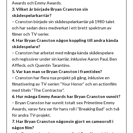
Awards och Emmy Awards.
3. Vilket år började Bryan Cranston sin
skådespelarkarriär?
– Cranston började sin skådespelarkarriär på 1980-talet
och har sedan dess medverkat i ett brett spektrum av
filmer och TV-serier.
4. Har Bryan Cranston någon koppling till andra kända
skådespelare?
– Cranston har arbetat med många kända skådespelare
och regissörer under sin karriär, inklusive Aaron Paul, Ben
Affleck, och Quentin Tarantino.
5. Var kan man se Bryan Cranston i framtiden?
– Cranston har flera nya projekt på gång, inklusive en
filmatisering av TV-serien ”Your Honor” och en actionfilm
med titeln ”The Contractor”.
6. Hur många Emmy Awards har Bryan Cranston vunnit?
– Bryan Cranston har vunnit totalt sex Primetime Emmy
Awards, varav fyra var för hans roll i ”Breaking Bad” och två
för andra TV-projekt.
7. Har Bryan Cranston någonsin gjort en cameoroll i
någon film?