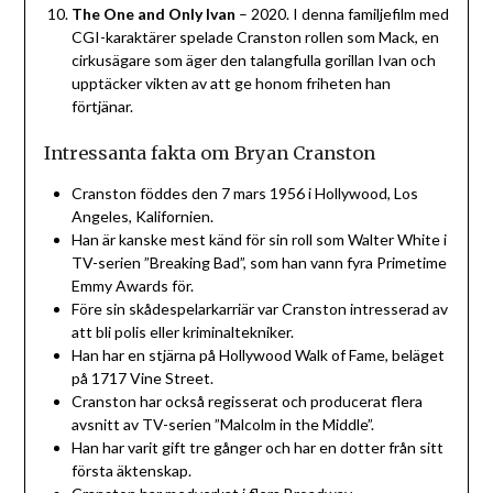
The One and Only Ivan
– 2020. I denna familjefilm med
CGI-karaktärer spelade Cranston rollen som Mack, en
cirkusägare som äger den talangfulla gorillan Ivan och
upptäcker vikten av att ge honom friheten han
förtjänar.
Intressanta fakta om Bryan Cranston
Cranston föddes den 7 mars 1956 i Hollywood, Los
Angeles, Kalifornien.
Han är kanske mest känd för sin roll som Walter White i
TV-serien ”Breaking Bad”, som han vann fyra Primetime
Emmy Awards för.
Före sin skådespelarkarriär var Cranston intresserad av
att bli polis eller kriminaltekniker.
Han har en stjärna på Hollywood Walk of Fame, beläget
på 1717 Vine Street.
Cranston har också regisserat och producerat flera
avsnitt av TV-serien ”Malcolm in the Middle”.
Han har varit gift tre gånger och har en dotter från sitt
första äktenskap.