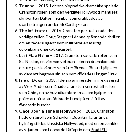
Trumbo
– 2015. I denna biografiska dramafilm spelade
Cranston rollen som den verklige Hollywood-manuset-
skribenten Dalton Trumbo, som drabbades av
svartlistningen under McCarthy-eran.
The Infiltrator
– 2016. Cranston porträtterade den
verkliga tullen Doug Stagner i denna spännande thriller
om en federal agent som infiltrerar en mäktig
colombiansk narkotikakartell.
Last Flag Flying
– 2017. Cranston spelade rollen som
Sal Nealon, en vietnamveteran, i denna dramakomedi
om tre gamla vänner som återförenas för att hjälpa en
av dem att begrava sin son som dödades i kriget i Irak.
Isle of Dogs
– 2018. I denna animerade film regisserad
av Wes Anderson, lånade Cranston sin röst till rollen
som Chief, en av huvudkaraktärerna som hjälper en
pojke att hitta sin förlorade hund på en ö full av
förvisade hundar.
Once Upon a Time in Hollywood
– 2019. Cranston
hade en biroll som Schuyler i Quentin Tarantinos
hyllning till det klassiska Hollywood, med en ensemble
av stjärnor som Leonardo DiCaprio och
Brad Pitt
.