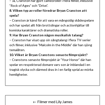
– Ja, Cranston har gjort cameoroller i flera filmer, inklusive
”Rock of Ages” och ”Drive”.
8. Vilken typ av roller föredrar Bryan Cranston att
spela?
– Cranston är känd för att vara en mångsidig skådespelare
och har spelat allt från brottslingar och actionhjältar till
komiska karaktärer och dramatiska roller.
9. Har Bryan Cranston någon musikalisk talang?
– Cranston har visat upp sin sångtalang i flera TV-serier
och filmer, inklusive ”Malcolm in the Middle” där han sjöng
temalåten.
10. Vilket är Bryan Cranstons senaste filmprojekt?
– Cranstons senaste filmprojekt är ”Your Honor” där han
spelar en respekterad domare vars son är inblandad i en
tragisk olycka och därmed dras in i en farlig sprial av mörka
hemligheter.
Inläggsnavigering
← Filmer med Lily James