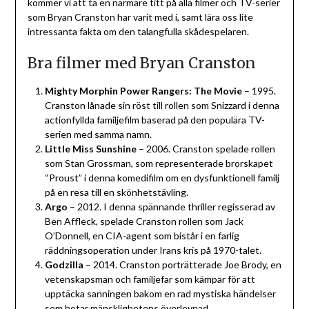
kommer vi att ta en närmare titt på alla filmer och TV-serier
som Bryan Cranston har varit med i, samt lära oss lite
intressanta fakta om den talangfulla skådespelaren.
Bra filmer med Bryan Cranston
Mighty Morphin Power Rangers: The Movie
– 1995.
Cranston lånade sin röst till rollen som Snizzard i denna
actionfyllda familjefilm baserad på den populära TV-
serien med samma namn.
Little Miss Sunshine
– 2006. Cranston spelade rollen
som Stan Grossman, som representerade brorskapet
“Proust” i denna komedifilm om en dysfunktionell familj
på en resa till en skönhetstävling.
Argo
– 2012. I denna spännande thriller regisserad av
Ben Affleck, spelade Cranston rollen som Jack
O’Donnell, en CIA-agent som bistår i en farlig
räddningsoperation under Irans kris på 1970-talet.
Godzilla
– 2014. Cranston porträtterade Joe Brody, en
vetenskapsman och familjefar som kämpar för att
upptäcka sanningen bakom en rad mystiska händelser
som hotar mänsklighetens överlevnad.