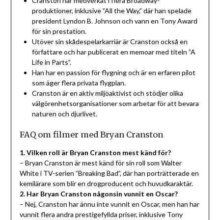
Cranston har medverkat i flera Broadway-
produktioner, inklusive ”All the Way,” där han spelade
president Lyndon B. Johnson och vann en Tony Award
för sin prestation.
Utöver sin skådespelarkarriär är Cranston också en
författare och har publicerat en memoar med titeln ”A
Life in Parts”.
Han har en passion för flygning och är en erfaren pilot
som äger flera privata flygplan.
Cranston är en aktiv miljöaktivist och stödjer olika
välgörenhetsorganisationer som arbetar för att bevara
naturen och djurlivet.
FAQ om filmer med Bryan Cranston
1. Vilken roll är Bryan Cranston mest känd för?
– Bryan Cranston är mest känd för sin roll som Walter
White i TV-serien ”Breaking Bad”, där han porträtterade en
kemilärare som blir en drogproducent och huvudkaraktär.
2. Har Bryan Cranston någonsin vunnit en Oscar?
– Nej, Cranston har ännu inte vunnit en Oscar, men han har
vunnit flera andra prestigefyllda priser, inklusive Tony