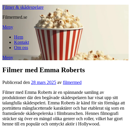
Filmer & skådespelare
Filmermed.se
Meny
Hem
Kontakt
Om oss
Meny
Filmer med Emma Roberts
Publicerad den
28 mars 2025
av
filmermed
Filmer med Emma Roberts är en spännande samling av
produktioner där den begåvade skådespelaren har visat upp sitt
talangfulla skådespeleri. Emma Roberts är känd för sin förmåga att
porträttera mångfacetterade karaktärer och har etablerat sig som en
framstående skådespelerska i filmbranschen. Hennes filmografi
sträcker sig över en mängd olika genrer och roller, vilket har gjort
henne till en populär och omtyckt aktör i Hollywood.