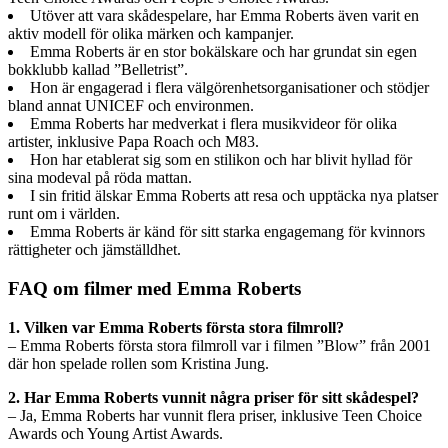
Utöver att vara skådespelare, har Emma Roberts även varit en
aktiv modell för olika märken och kampanjer.
Emma Roberts är en stor bokälskare och har grundat sin egen
bokklubb kallad ”Belletrist”.
Hon är engagerad i flera välgörenhetsorganisationer och stödjer
bland annat UNICEF och environmen.
Emma Roberts har medverkat i flera musikvideor för olika
artister, inklusive Papa Roach och M83.
Hon har etablerat sig som en stilikon och har blivit hyllad för
sina modeval på röda mattan.
I sin fritid älskar Emma Roberts att resa och upptäcka nya platser
runt om i världen.
Emma Roberts är känd för sitt starka engagemang för kvinnors
rättigheter och jämställdhet.
FAQ om filmer med Emma Roberts
1. Vilken var Emma Roberts första stora filmroll?
– Emma Roberts första stora filmroll var i filmen ”Blow” från 2001
där hon spelade rollen som Kristina Jung.
2. Har Emma Roberts vunnit några priser för sitt skådespel?
– Ja, Emma Roberts har vunnit flera priser, inklusive Teen Choice
Awards och Young Artist Awards.