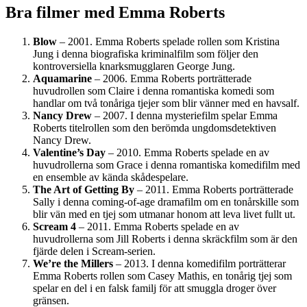
Bra filmer med Emma Roberts
Blow
– 2001. Emma Roberts spelade rollen som Kristina
Jung i denna biografiska kriminalfilm som följer den
kontroversiella knarksmugglaren George Jung.
Aquamarine
– 2006. Emma Roberts porträtterade
huvudrollen som Claire i denna romantiska komedi som
handlar om två tonåriga tjejer som blir vänner med en havsalf.
Nancy Drew
– 2007. I denna mysteriefilm spelar Emma
Roberts titelrollen som den berömda ungdomsdetektiven
Nancy Drew.
Valentine’s Day
– 2010. Emma Roberts spelade en av
huvudrollerna som Grace i denna romantiska komedifilm med
en ensemble av kända skådespelare.
The Art of Getting By
– 2011. Emma Roberts porträtterade
Sally i denna coming-of-age dramafilm om en tonårskille som
blir vän med en tjej som utmanar honom att leva livet fullt ut.
Scream 4
– 2011. Emma Roberts spelade en av
huvudrollerna som Jill Roberts i denna skräckfilm som är den
fjärde delen i Scream-serien.
We’re the Millers
– 2013. I denna komedifilm porträtterar
Emma Roberts rollen som Casey Mathis, en tonårig tjej som
spelar en del i en falsk familj för att smuggla droger över
gränsen.