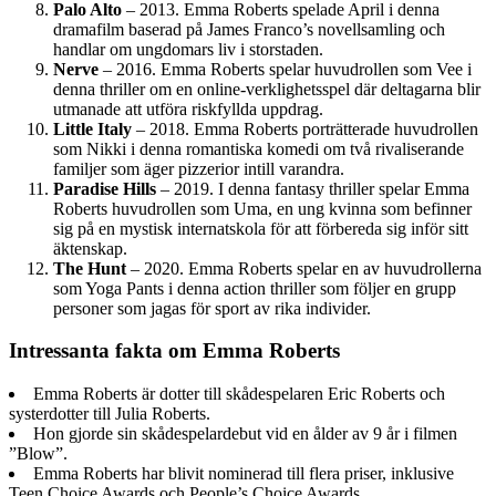
Palo Alto
– 2013. Emma Roberts spelade April i denna
dramafilm baserad på James Franco’s novellsamling och
handlar om ungdomars liv i storstaden.
Nerve
– 2016. Emma Roberts spelar huvudrollen som Vee i
denna thriller om en online-verklighetsspel där deltagarna blir
utmanade att utföra riskfyllda uppdrag.
Little Italy
– 2018. Emma Roberts porträtterade huvudrollen
som Nikki i denna romantiska komedi om två rivaliserande
familjer som äger pizzerior intill varandra.
Paradise Hills
– 2019. I denna fantasy thriller spelar Emma
Roberts huvudrollen som Uma, en ung kvinna som befinner
sig på en mystisk internatskola för att förbereda sig inför sitt
äktenskap.
The Hunt
– 2020. Emma Roberts spelar en av huvudrollerna
som Yoga Pants i denna action thriller som följer en grupp
personer som jagas för sport av rika individer.
Intressanta fakta om Emma Roberts
Emma Roberts är dotter till skådespelaren Eric Roberts och
systerdotter till Julia Roberts.
Hon gjorde sin skådespelardebut vid en ålder av 9 år i filmen
”Blow”.
Emma Roberts har blivit nominerad till flera priser, inklusive
Teen Choice Awards och People’s Choice Awards.