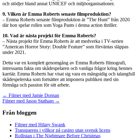
och stödjer bland annat UNICEF och miljöorganisationer.
9. Vilken är Emma Roberts senaste filmproduktion?
– Emma Roberts senaste filmproduktion är ”The Hunt” från 2020
där hon spelar rollen som Yoga Pants i denna action thriller.
10. Vad är nästa projekt för Emma Roberts?
– Nästa projekt för Emma Roberts är att medverka i TV-serien
”American Horror Story: Double Feature” som förväntas släppas
under 2021.
Detta var en komplett genomgång av Emma Roberts filmografi,
intressanta fakta om skådespelaren och vanliga frågor kring hennes
karriär. Emma Roberts har visat sig vara en mångsidig och talangfull
skådespelerska som fortsätter att imponera publiken med sin
förmåga och passion för sitt arbete.
Inläggsnavigering
← Filmer med Jamie Dornan
Filmer med Jason Statham →
Från bloggen
Filmer med Hilary Swank
Transparens i villkor på casino utan svensk licens
Rollistan i The Nightmare Before Christmas