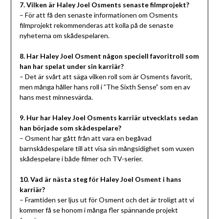
7. Vilken är Haley Joel Osments senaste filmprojekt?
– För att få den senaste informationen om Osments
filmprojekt rekommenderas att kolla på de senaste
nyheterna om skådespelaren.
8. Har Haley Joel Osment någon speciell favoritroll som
han har spelat under sin karriär?
– Det är svårt att säga vilken roll som är Osments favorit,
men många håller hans roll i ”The Sixth Sense” som en av
hans mest minnesvärda.
9. Hur har Haley Joel Osments karriär utvecklats sedan
han började som skådespelare?
– Osment har gått från att vara en begåvad
barnskådespelare till att visa sin mångsidighet som vuxen
skådespelare i både filmer och TV-serier.
10. Vad är nästa steg för Haley Joel Osment i hans
karriär?
– Framtiden ser ljus ut för Osment och det är troligt att vi
kommer få se honom i många fler spännande projekt