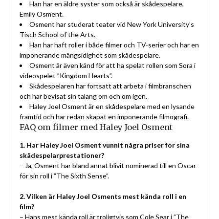
Han har en äldre syster som också är skådespelare,
Emily Osment.
Osment har studerat teater vid New York University’s
Tisch School of the Arts.
Han har haft roller i både filmer och TV-serier och har en
imponerande mångsidighet som skådespelare.
Osment är även känd för att ha spelat rollen som Sora i
videospelet ”Kingdom Hearts”.
Skådespelaren har fortsatt att arbeta i filmbranschen
och har bevisat sin talang om och om igen.
Haley Joel Osment är en skådespelare med en lysande
framtid och har redan skapat en imponerande filmografi.
FAQ om filmer med Haley Joel Osment
1. Har Haley Joel Osment vunnit några priser för sina
skådespelarprestationer?
– Ja, Osment har bland annat blivit nominerad till en Oscar
för sin roll i ”The Sixth Sense”.
2. Vilken är Haley Joel Osments mest kända roll i en
film?
– Hans mest kända roll är troligtvis som Cole Sear i ”The