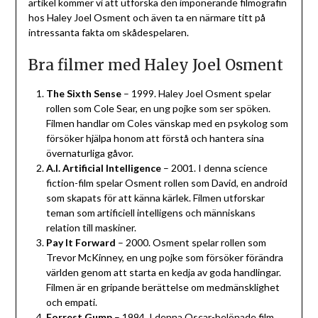
artikel kommer vi att utforska den imponerande filmografin
hos Haley Joel Osment och även ta en närmare titt på
intressanta fakta om skådespelaren.
Bra filmer med Haley Joel Osment
The Sixth Sense
– 1999. Haley Joel Osment spelar
rollen som Cole Sear, en ung pojke som ser spöken.
Filmen handlar om Coles vänskap med en psykolog som
försöker hjälpa honom att förstå och hantera sina
övernaturliga gåvor.
A.I. Artificial Intelligence
– 2001. I denna science
fiction-film spelar Osment rollen som David, en android
som skapats för att känna kärlek. Filmen utforskar
teman som artificiell intelligens och människans
relation till maskiner.
Pay It Forward
– 2000. Osment spelar rollen som
Trevor McKinney, en ung pojke som försöker förändra
världen genom att starta en kedja av goda handlingar.
Filmen är en gripande berättelse om medmänsklighet
och empati.
Forrest Gump
– 1994. I denna Oscar-belönade film