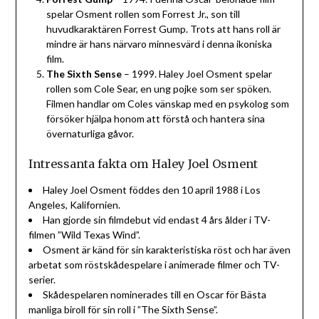
spelar Osment rollen som Forrest Jr., son till
huvudkaraktären Forrest Gump. Trots att hans roll är
mindre är hans närvaro minnesvärd i denna ikoniska
film.
The Sixth Sense
– 1999. Haley Joel Osment spelar
rollen som Cole Sear, en ung pojke som ser spöken.
Filmen handlar om Coles vänskap med en psykolog som
försöker hjälpa honom att förstå och hantera sina
övernaturliga gåvor.
Intressanta fakta om Haley Joel Osment
Haley Joel Osment föddes den 10 april 1988 i Los
Angeles, Kalifornien.
Han gjorde sin filmdebut vid endast 4 års ålder i TV-
filmen ”Wild Texas Wind”.
Osment är känd för sin karakteristiska röst och har även
arbetat som röstskådespelare i animerade filmer och TV-
serier.
Skådespelaren nominerades till en Oscar för Bästa
manliga biroll för sin roll i ”The Sixth Sense”.