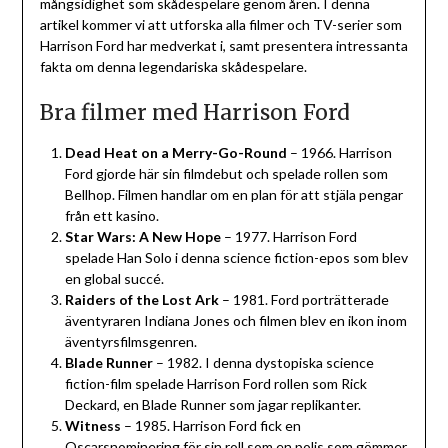
mångsidighet som skådespelare genom åren. I denna
artikel kommer vi att utforska alla filmer och TV-serier som
Harrison Ford har medverkat i, samt presentera intressanta
fakta om denna legendariska skådespelare.
Bra filmer med Harrison Ford
Dead Heat on a Merry-Go-Round
– 1966. Harrison
Ford gjorde här sin filmdebut och spelade rollen som
Bellhop. Filmen handlar om en plan för att stjäla pengar
från ett kasino.
Star Wars: A New Hope
– 1977. Harrison Ford
spelade Han Solo i denna science fiction-epos som blev
en global succé.
Raiders of the Lost Ark
– 1981. Ford porträtterade
äventyraren Indiana Jones och filmen blev en ikon inom
äventyrsfilmsgenren.
Blade Runner
– 1982. I denna dystopiska science
fiction-film spelade Harrison Ford rollen som Rick
Deckard, en Blade Runner som jagar replikanter.
Witness
– 1985. Harrison Ford fick en
Oscarsnominering för sin roll som en polis som gömmer