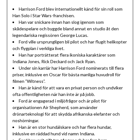
Harrison Ford blev internationellt känd för sin roll som
Han Solo i Star Wars-franchisen.
Han var snickare innan han slog igenom som
skådespelare och byggde bland annat en studio åt den
legendariska regissören George Lucas.
Ford ville ursprungligen bli pilot och har flugit helikopter
och flygplan i verkliga livet.
Han har porträtterat flera ikoniska karaktärer som
Indiana Jones, Rick Deckard och Jack Ryan.
Under sin karriär har Harrison Ford nominerats till flera
priser, inklusive en Oscar för bästa manliga huvudroll för
filmen ”Witness”.
Han är känd för att vara en privat person och undviker
ofta offentligheten när han inte är på jobb.
Ford är engagerad i miljöfrågor och är pilot för
organisationen Air Shepherd, som använder
drönarteknologi för att skydda afrikanska elefanter och
noshörningar.
Han är en stor hundälskare och har flera hundar,
inklusive en räddad hund vid namn Indiana.