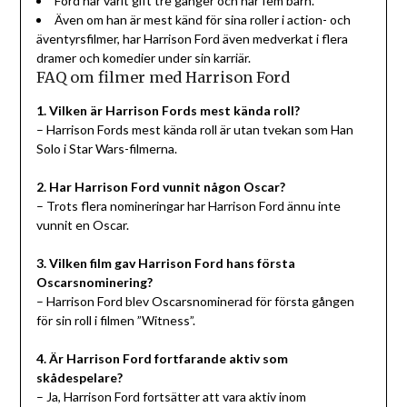
Ford har varit gift tre gånger och har fem barn.
Även om han är mest känd för sina roller i action- och
äventyrsfilmer, har Harrison Ford även medverkat i flera
dramer och komedier under sin karriär.
FAQ om filmer med Harrison Ford
1. Vilken är Harrison Fords mest kända roll?
– Harrison Fords mest kända roll är utan tvekan som Han
Solo i Star Wars-filmerna.
2. Har Harrison Ford vunnit någon Oscar?
– Trots flera nomineringar har Harrison Ford ännu inte
vunnit en Oscar.
3. Vilken film gav Harrison Ford hans första
Oscarsnominering?
– Harrison Ford blev Oscarsnominerad för första gången
för sin roll i filmen ”Witness”.
4. Är Harrison Ford fortfarande aktiv som
skådespelare?
– Ja, Harrison Ford fortsätter att vara aktiv inom