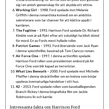
sig i en amish-gemenskap för att skydda ett vittne.
Working Girl
– 1988. Ford spelade mot Melanie
Griffith i denna romantiska komedi om en ambitiös
sekreterare som tar chanser för att klättra uppåt i
karriären.
The Fugitive
– 1993. Harrison Ford spelade Dr. Richard
Kimble som är på flykt efter att oskyldigt ha blivit dömd
för mord. En av Fords mest hyllade roller.
Patriot Games
– 1992. Ford återvände som Jack Ryan
i denna spionthriller, baserad på Tom Clancys roman.
Air Force One
– 1997. I denna actionfilm spelade
Harrison Ford rollen som presidenten ombord på Air
Force One som blir kapad av terrorister.
What Lies Beneath
– 2000. Ford spelade mot Michelle
Pfeiffer i denna skräckthriller om en kvinna som börjar
uppleva övernaturliga händelser i sitt hus.
42
– 2013. Ford spelade rollen som baseballlegenden
Branch Rickey i denna biografiska film om Jackie
Robinsons liv och karriär.
Intressanta fakta om Harrison Ford