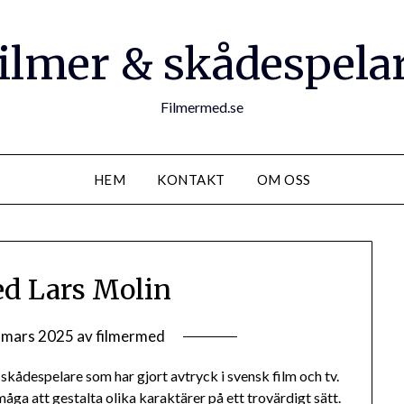
ilmer & skådespela
Filmermed.se
HEM
KONTAKT
OM OSS
d Lars Molin
 mars 2025
av
filmermed
kådespelare som har gjort avtryck i svensk film och tv.
åga att gestalta olika karaktärer på ett trovärdigt sätt.