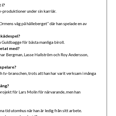
 i?
v-produktioner under sin karriär.
 ”Ormens väg på hälleberget” där han spelade en av
 skådespel?
 en Guldbagge för bästa manliga biroll.
rbetat med?
gmar Bergman, Lasse Hallström och Roy Andersson,
espelare?
ch tv-branschen, trots att han har varit verksam i många
gång?
 projekt för Lars Molin för närvarande, men han
na tid utomhus när han är ledig från sitt arbete.