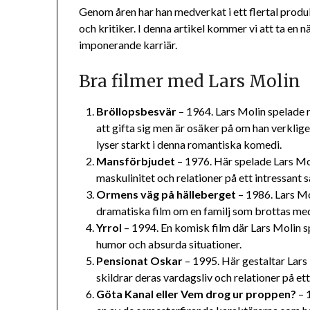
Genom åren har han medverkat i ett flertal produ
och kritiker. I denna artikel kommer vi att ta en 
imponerande karriär.
Bra filmer med Lars Molin
Bröllopsbesvär
– 1964. Lars Molin spelade 
att gifta sig men är osäker på om han verklig
lyser starkt i denna romantiska komedi.
Mansförbjudet
– 1976. Här spelade Lars Mol
maskulinitet och relationer på ett intressant 
Ormens väg på hälleberget
– 1986. Lars Mo
dramatiska film om en familj som brottas med
Yrrol
– 1994. En komisk film där Lars Molin sp
humor och absurda situationer.
Pensionat Oskar
– 1995. Här gestaltar Lars
skildrar deras vardagsliv och relationer på ett
Göta Kanal eller Vem drog ur proppen?
– 