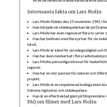
en av de semesterfirande karaktärerna som ha
Intressanta fakta om Lars Molin
Lars Molin föddes den 15 november 1941 i S
Han började sin skådespelarkarriär på Dramate
Lars Molin har även regisserat flera tv-serier o
Han har belönats med flera priser för sin skå
biroll.
Lars Molin är känd för sin mångsidighet och f
Han har även medverkat i flera radioteaterpr
Lars Molins personliga intresse för teaterhis
regissör.
Han har en stor passion för naturen och tillbr
projekt.
Lars Molin är en respekterad kollega inom b
främsta regissörer och skådespelare.
Han är en eftertraktad gäst på filmpremiärer o
FAQ om filmer med Lars Molin