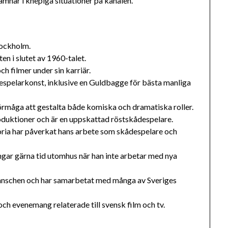
mnar i knepiga situationer på kanalen.
tockholm.
n i slutet av 1960-talet.
ch filmer under sin karriär.
despelarkonst, inklusive en Guldbagge för bästa manliga
örmåga att gestalta både komiska och dramatiska roller.
oduktioner och är en uppskattad röstskådespelare.
toria har påverkat hans arbete som skådespelare och
ingar gärna tid utomhus när han inte arbetar med nya
ranschen och har samarbetat med många av Sveriges
ch evenemang relaterade till svensk film och tv.