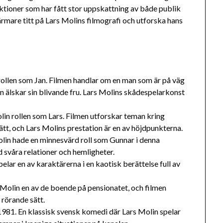
ktioner som har fått stor uppskattning av både publik
närmare titt på Lars Molins filmografi och utforska hans
rollen som Jan. Filmen handlar om en man som är på väg
en älskar sin blivande fru. Lars Molins skådespelarkonst
in rollen som Lars. Filmen utforskar teman kring
sätt, och Lars Molins prestation är en av höjdpunkterna.
lin hade en minnesvärd roll som Gunnar i denna
 svåra relationer och hemligheter.
elar en av karaktärerna i en kaotisk berättelse full av
 Molin en av de boende på pensionatet, och filmen
 rörande sätt.
1981. En klassisk svensk komedi där Lars Molin spelar