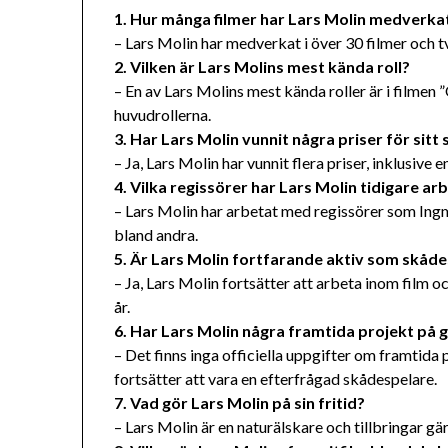
1. Hur många filmer har Lars Molin medverkat
– Lars Molin har medverkat i över 30 filmer och t
2. Vilken är Lars Molins mest kända roll?
– En av Lars Molins mest kända roller är i filmen
huvudrollerna.
3. Har Lars Molin vunnit några priser för sitt
– Ja, Lars Molin har vunnit flera priser, inklusive
4. Vilka regissörer har Lars Molin tidigare a
– Lars Molin har arbetat med regissörer som In
bland andra.
5. Är Lars Molin fortfarande aktiv som skåd
– Ja, Lars Molin fortsätter att arbeta inom film o
år.
6. Har Lars Molin några framtida projekt på 
– Det finns inga officiella uppgifter om framtida
fortsätter att vara en efterfrågad skådespelare.
7. Vad gör Lars Molin på sin fritid?
– Lars Molin är en naturälskare och tillbringar gär