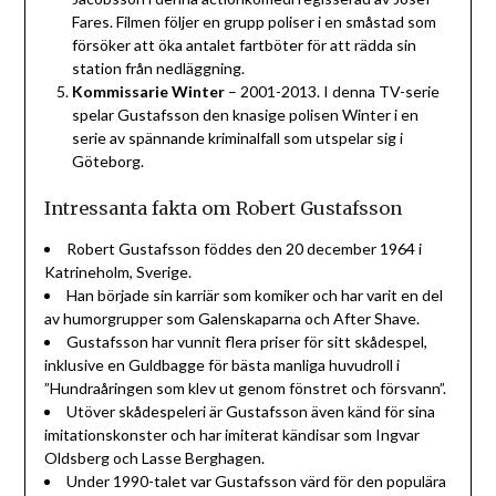
Fares. Filmen följer en grupp poliser i en småstad som
försöker att öka antalet fartböter för att rädda sin
station från nedläggning.
Kommissarie Winter
– 2001-2013. I denna TV-serie
spelar Gustafsson den knasige polisen Winter i en
serie av spännande kriminalfall som utspelar sig i
Göteborg.
Intressanta fakta om Robert Gustafsson
Robert Gustafsson föddes den 20 december 1964 i
Katrineholm, Sverige.
Han började sin karriär som komiker och har varit en del
av humorgrupper som Galenskaparna och After Shave.
Gustafsson har vunnit flera priser för sitt skådespel,
inklusive en Guldbagge för bästa manliga huvudroll i
”Hundraåringen som klev ut genom fönstret och försvann”.
Utöver skådespeleri är Gustafsson även känd för sina
imitationskonster och har imiterat kändisar som Ingvar
Oldsberg och Lasse Berghagen.
Under 1990-talet var Gustafsson värd för den populära