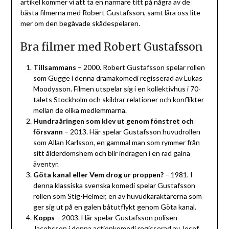
artikel kommer vi att ta en närmare titt på några av de
bästa filmerna med Robert Gustafsson, samt lära oss lite
mer om den begåvade skådespelaren.
Bra filmer med Robert Gustafsson
Tillsammans
– 2000. Robert Gustafsson spelar rollen
som Gugge i denna dramakomedi regisserad av Lukas
Moodysson. Filmen utspelar sig i en kollektivhus i 70-
talets Stockholm och skildrar relationer och konflikter
mellan de olika medlemmarna.
Hundraåringen som klev ut genom fönstret och
försvann
– 2013. Här spelar Gustafsson huvudrollen
som Allan Karlsson, en gammal man som rymmer från
sitt ålderdomshem och blir indragen i en rad galna
äventyr.
Göta kanal eller Vem drog ur proppen?
– 1981. I
denna klassiska svenska komedi spelar Gustafsson
rollen som Stig-Helmer, en av huvudkaraktärerna som
ger sig ut på en galen båtutflykt genom Göta kanal.
Kopps
– 2003. Här spelar Gustafsson polisen
Jacobsson i denna actionkomedi regisserad av Josef