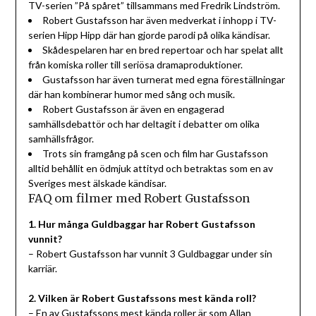
TV-serien ”På spåret” tillsammans med Fredrik Lindström.
Robert Gustafsson har även medverkat i inhopp i TV-
serien Hipp Hipp där han gjorde parodi på olika kändisar.
Skådespelaren har en bred repertoar och har spelat allt
från komiska roller till seriösa dramaproduktioner.
Gustafsson har även turnerat med egna föreställningar
där han kombinerar humor med sång och musik.
Robert Gustafsson är även en engagerad
samhällsdebattör och har deltagit i debatter om olika
samhällsfrågor.
Trots sin framgång på scen och film har Gustafsson
alltid behållit en ödmjuk attityd och betraktas som en av
Sveriges mest älskade kändisar.
FAQ om filmer med Robert Gustafsson
1. Hur många Guldbaggar har Robert Gustafsson
vunnit?
– Robert Gustafsson har vunnit 3 Guldbaggar under sin
karriär.
2. Vilken är Robert Gustafssons mest kända roll?
– En av Gustafssons mest kända roller är som Allan