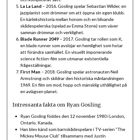
La La Land
– 2016. Gosling spelar Sebastian Wilder, en
jazzpianist som drömmer om att öppna sin egen klubb.
En kärlekshistoria mellan honom och en blivande
skådespelerska (spelad av Emma Stone) som väver
samman drömmar och verklighet.
Blade Runner 2049
– 2017. Gosling tar rollen som K,
en blade runner som avslöjar en hemlighet som hotar
att förändra samhället. En visuellt imponerande
science fiction-film som utmanar existentiella
frågeställningar.
First Man
– 2018. Gosling spelar astronauten Neil
Armstrong och skildrar den historiska månlandningen
1969. En film om mod, hopp och mänsklig uthållighet på
en avlägsen planet.
Intressanta fakta om Ryan Gosling
Ryan Gosling föddes den 12 november 1980 i London,
Ontario, Kanada.
Han blev känd som barnskådespelare i TV-serien ”The
Mickey Mouse Club” tillsammans med Justin