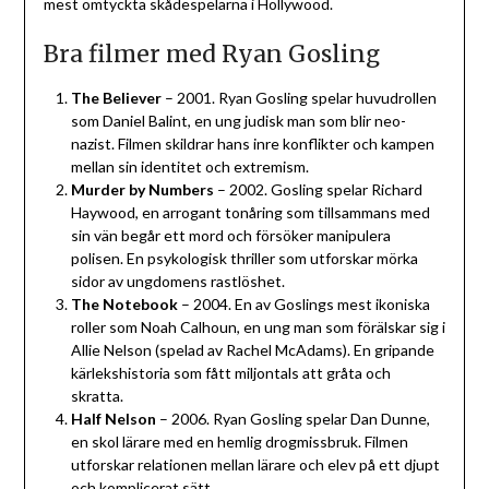
mest omtyckta skådespelarna i Hollywood.
Bra filmer med Ryan Gosling
The Believer
– 2001. Ryan Gosling spelar huvudrollen
som Daniel Balint, en ung judisk man som blir neo-
nazist. Filmen skildrar hans inre konflikter och kampen
mellan sin identitet och extremism.
Murder by Numbers
– 2002. Gosling spelar Richard
Haywood, en arrogant tonåring som tillsammans med
sin vän begår ett mord och försöker manipulera
polisen. En psykologisk thriller som utforskar mörka
sidor av ungdomens rastlöshet.
The Notebook
– 2004. En av Goslings mest ikoniska
roller som Noah Calhoun, en ung man som förälskar sig i
Allie Nelson (spelad av Rachel McAdams). En gripande
kärlekshistoria som fått miljontals att gråta och
skratta.
Half Nelson
– 2006. Ryan Gosling spelar Dan Dunne,
en skol lärare med en hemlig drogmissbruk. Filmen
utforskar relationen mellan lärare och elev på ett djupt
och komplicerat sätt.