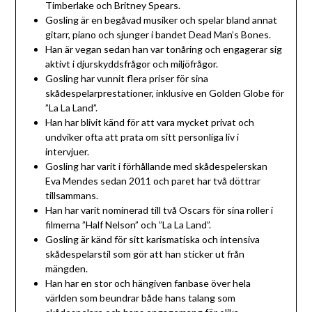
Timberlake och Britney Spears.
Gosling är en begåvad musiker och spelar bland annat
gitarr, piano och sjunger i bandet Dead Man’s Bones.
Han är vegan sedan han var tonåring och engagerar sig
aktivt i djurskyddsfrågor och miljöfrågor.
Gosling har vunnit flera priser för sina
skådespelarprestationer, inklusive en Golden Globe för
”La La Land”.
Han har blivit känd för att vara mycket privat och
undviker ofta att prata om sitt personliga liv i
intervjuer.
Gosling har varit i förhållande med skådespelerskan
Eva Mendes sedan 2011 och paret har två döttrar
tillsammans.
Han har varit nominerad till två Oscars för sina roller i
filmerna ”Half Nelson” och ”La La Land”.
Gosling är känd för sitt karismatiska och intensiva
skådespelarstil som gör att han sticker ut från
mängden.
Han har en stor och hängiven fanbase över hela
världen som beundrar både hans talang som