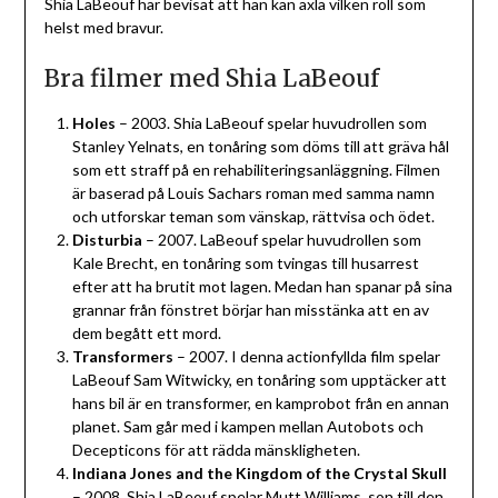
Shia LaBeouf har bevisat att han kan axla vilken roll som
helst med bravur.
Bra filmer med Shia LaBeouf
Holes
– 2003. Shia LaBeouf spelar huvudrollen som
Stanley Yelnats, en tonåring som döms till att gräva hål
som ett straff på en rehabiliteringsanläggning. Filmen
är baserad på Louis Sachars roman med samma namn
och utforskar teman som vänskap, rättvisa och ödet.
Disturbia
– 2007. LaBeouf spelar huvudrollen som
Kale Brecht, en tonåring som tvingas till husarrest
efter att ha brutit mot lagen. Medan han spanar på sina
grannar från fönstret börjar han misstänka att en av
dem begått ett mord.
Transformers
– 2007. I denna actionfyllda film spelar
LaBeouf Sam Witwicky, en tonåring som upptäcker att
hans bil är en transformer, en kamprobot från en annan
planet. Sam går med i kampen mellan Autobots och
Decepticons för att rädda mänskligheten.
Indiana Jones and the Kingdom of the Crystal Skull
– 2008. Shia LaBeouf spelar Mutt Williams, son till den