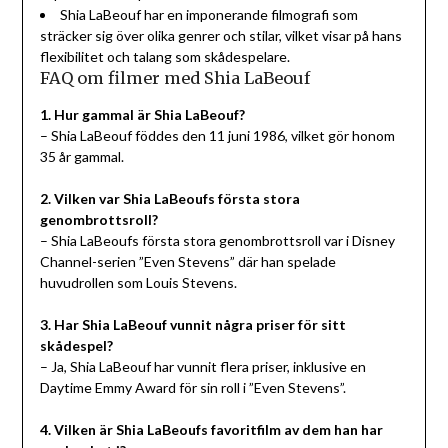
Shia LaBeouf har en imponerande filmografi som
sträcker sig över olika genrer och stilar, vilket visar på hans
flexibilitet och talang som skådespelare.
FAQ om filmer med Shia LaBeouf
1. Hur gammal är Shia LaBeouf?
– Shia LaBeouf föddes den 11 juni 1986, vilket gör honom
35 år gammal.
2. Vilken var Shia LaBeoufs första stora
genombrottsroll?
– Shia LaBeoufs första stora genombrottsroll var i Disney
Channel-serien ”Even Stevens” där han spelade
huvudrollen som Louis Stevens.
3. Har Shia LaBeouf vunnit några priser för sitt
skådespel?
– Ja, Shia LaBeouf har vunnit flera priser, inklusive en
Daytime Emmy Award för sin roll i ”Even Stevens”.
4. Vilken är Shia LaBeoufs favoritfilm av dem han har