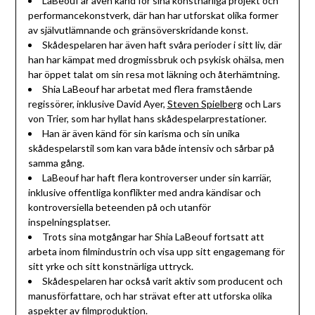
LaBeouf är även känd för sina konstnärliga projekt och
performancekonstverk, där han har utforskat olika former
av självutlämnande och gränsöverskridande konst.
Skådespelaren har även haft svåra perioder i sitt liv, där
han har kämpat med drogmissbruk och psykisk ohälsa, men
har öppet talat om sin resa mot läkning och återhämtning.
Shia LaBeouf har arbetat med flera framstående
regissörer, inklusive David Ayer,
Steven Spielberg
och Lars
von Trier, som har hyllat hans skådespelarprestationer.
Han är även känd för sin karisma och sin unika
skådespelarstil som kan vara både intensiv och sårbar på
samma gång.
LaBeouf har haft flera kontroverser under sin karriär,
inklusive offentliga konflikter med andra kändisar och
kontroversiella beteenden på och utanför
inspelningsplatser.
Trots sina motgångar har Shia LaBeouf fortsatt att
arbeta inom filmindustrin och visa upp sitt engagemang för
sitt yrke och sitt konstnärliga uttryck.
Skådespelaren har också varit aktiv som producent och
manusförfattare, och har strävat efter att utforska olika
aspekter av filmproduktion.