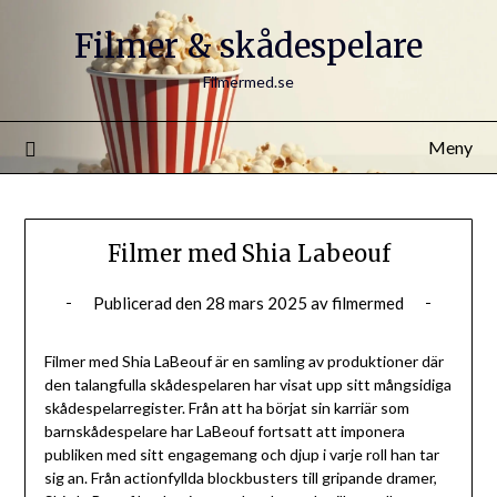
Filmer & skådespelare
Filmermed.se
Meny
Filmer med Shia Labeouf
Publicerad den
28 mars 2025
av
filmermed
Filmer med Shia LaBeouf är en samling av produktioner där
den talangfulla skådespelaren har visat upp sitt mångsidiga
skådespelarregister. Från att ha börjat sin karriär som
barnskådespelare har LaBeouf fortsatt att imponera
publiken med sitt engagemang och djup i varje roll han tar
sig an. Från actionfyllda blockbusters till gripande dramer,