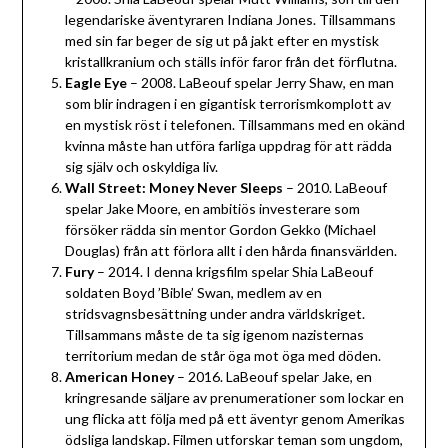
legendariske äventyraren Indiana Jones. Tillsammans
med sin far beger de sig ut på jakt efter en mystisk
kristallkranium och ställs inför faror från det förflutna.
Eagle Eye
– 2008. LaBeouf spelar Jerry Shaw, en man
som blir indragen i en gigantisk terrorismkomplott av
en mystisk röst i telefonen. Tillsammans med en okänd
kvinna måste han utföra farliga uppdrag för att rädda
sig själv och oskyldiga liv.
Wall Street: Money Never Sleeps
– 2010. LaBeouf
spelar Jake Moore, en ambitiös investerare som
försöker rädda sin mentor Gordon Gekko (Michael
Douglas) från att förlora allt i den hårda finansvärlden.
Fury
– 2014. I denna krigsfilm spelar Shia LaBeouf
soldaten Boyd ’Bible’ Swan, medlem av en
stridsvagnsbesättning under andra världskriget.
Tillsammans måste de ta sig igenom nazisternas
territorium medan de står öga mot öga med döden.
American Honey
– 2016. LaBeouf spelar Jake, en
kringresande säljare av prenumerationer som lockar en
ung flicka att följa med på ett äventyr genom Amerikas
ödsliga landskap. Filmen utforskar teman som ungdom,