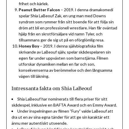
frihet och kärlek.
Peanut Butter Falcon
– 2019. I denna dramakomedi
spelar Shia LaBeouf Zak, en ung man med Downs
syndrom som rymmer från sitt boende för att följa sin
dröm att bli en professionell wrestlare. Han får oväntad
hjälp från en skrotförsäljare vid namn Tyler, och
tillsammans ger de sig ut på en oförglömlig resa.
Honey Boy
– 2019. I denna självbiografiska film
skrivande av LaBeouf själv, spelar skådespelaren sin
egen far under uppväxten som barnstjärna. Filmen
utforskar dynamiken mellan en far och son,
konsekvenserna av berömmelse och den långsamma
vägen till läkning.
Intressanta fakta om Shia LaBeouf
Shia LaBeouf har nominerats till flera priser för sitt
skådespel, inklusive en BAFTA Award och en Emmy Award.
Under inspelningen av filmen ”Fury” valde LaBeouf att
dra ut en av sina egna tänder för att ge sin karaktär ett
ännu mer autentiskt utseende.