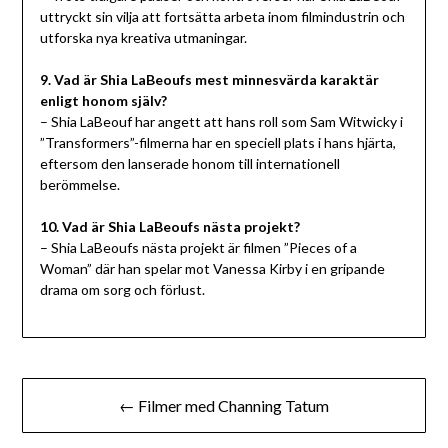
uttryckt sin vilja att fortsätta arbeta inom filmindustrin och
utforska nya kreativa utmaningar.
9. Vad är Shia LaBeoufs mest minnesvärda karaktär
enligt honom själv?
– Shia LaBeouf har angett att hans roll som Sam Witwicky i
”Transformers”-filmerna har en speciell plats i hans hjärta,
eftersom den lanserade honom till internationell
berömmelse.
10. Vad är Shia LaBeoufs nästa projekt?
– Shia LaBeoufs nästa projekt är filmen ”Pieces of a
Woman” där han spelar mot Vanessa Kirby i en gripande
drama om sorg och förlust.
Inläggsnavigering
← Filmer med Channing Tatum