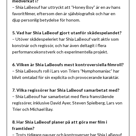
medverkat i?
– Shia LaBeouf har uttryckt att ”Honey Boy” är en av hans
favoritfilmer, eftersom den är självbiografisk och har en
djup personlig betydelse för honom.
5. Vad har Shia LaBeouf gjort utanför skådespelandet?
– Utöver skådespeleriet har Shia LaBeouf varit aktiv som
konstnär och regissör, och har även deltagit i flera
performancekonstverk och experimentella projekt.
6. Vilken är Shia LaBeoufs mest kontroversiella filmroll?
– Shia LaBeoufs roll i Lars von Triers ”Nymphomaniac” har
blivit omtalad för sin explicita och provocerande karaktär.
7. Vilka regissörer har Shia LaBeouf samarbetat med?
– Shia LaBeouf har samarbetat med flera framstående
regissörer, inklusive David Ayer, Steven Spielberg, Lars von
Trier och Michael Bay.
8. Har Shia LaBeouf planer på att göra mer film i
framtiden?
– Trots tidigare pauser och kontroverser har Shia LaBeouf