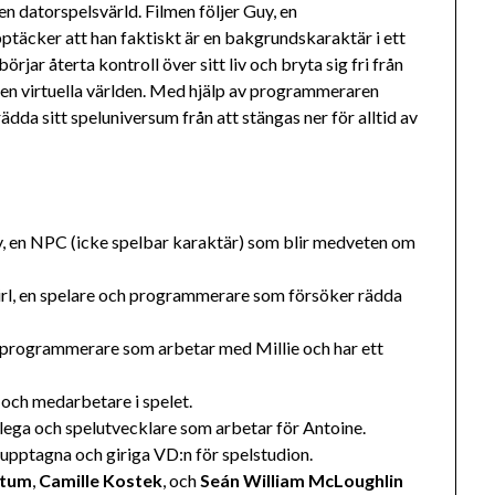
en datorspelsvärld. Filmen följer Guy, en
täcker att han faktiskt är en bakgrundskaraktär i ett
örjar återta kontroll över sitt liv och bryta sig fri från
 den virtuella världen. Med hjälp av programmeraren
dda sitt speluniversum från att stängas ner för alltid av
, en NPC (icke spelbar karaktär) som blir medveten om
irl, en spelare och programmerare som försöker rädda
 programmerare som arbetar med Millie och har ett
och medarbetare i spelet.
ega och spelutvecklare som arbetar för Antoine.
lvupptagna och giriga VD:n för spelstudion.
atum
,
Camille Kostek
, och
Seán William McLoughlin