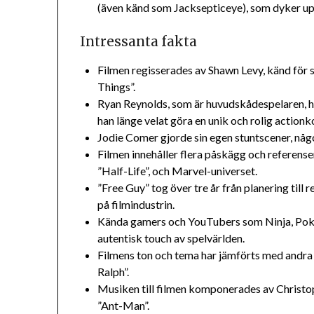
(även känd som Jacksepticeye), som dyker upp
Intressanta fakta
Filmen regisserades av Shawn Levy, känd för 
Things”.
Ryan Reynolds, som är huvudskådespelaren, har
han länge velat göra en unik och rolig action
Jodie Comer gjorde sin egen stuntscener, nå
Filmen innehåller flera påskägg och referenser
”Half-Life”, och Marvel-universet.
”Free Guy” tog över tre år från planering til
på filmindustrin.
Kända gamers och YouTubers som Ninja, Pok
autentisk touch av spelvärlden.
Filmens ton och tema har jämförts med andr
Ralph”.
Musiken till filmen komponerades av Christo
”Ant-Man”.