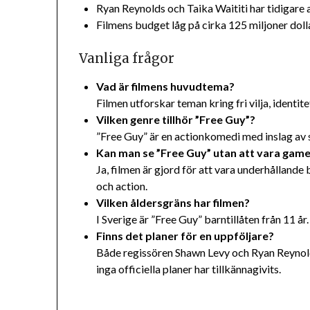
Ryan Reynolds och Taika Waititi har tidigare 
Filmens budget låg på cirka 125 miljoner doll
Vanliga frågor
Vad är filmens huvudtema?
Filmen utforskar teman kring fri vilja, identite
Vilken genre tillhör ”Free Guy”?
”Free Guy” är en actionkomedi med inslag av s
Kan man se ”Free Guy” utan att vara gam
Ja, filmen är gjord för att vara underhålland
och action.
Vilken åldersgräns har filmen?
I Sverige är ”Free Guy” barntillåten från 11 år.
Finns det planer för en uppföljare?
Både regissören Shawn Levy och Ryan Reynolds
inga officiella planer har tillkännagivits.