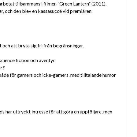
arbetat tillsammans i filmen ”Green Lantern” (2011).
ar, och den blev en kassasuccé vid premiären.
t och att bryta sig fri från begränsningar.
cience fiction och äventyr.
er?
e både för gamers och icke-gamers, med tilltalande humor
 har uttryckt intresse för att göra en uppföljare, men