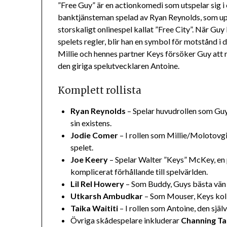
”Free Guy” är en actionkomedi som utspelar sig i 
banktjänsteman spelad av Ryan Reynolds, som upp
storskaligt onlinespel kallat ”Free City”. När Guy b
spelets regler, blir han en symbol för motstånd i
Millie och hennes partner Keys försöker Guy att rä
den giriga spelutvecklaren Antoine.
Komplett rollista
Ryan Reynolds
– Spelar huvudrollen som Guy
sin existens.
Jodie Comer
– I rollen som Millie/Molotovg
spelet.
Joe Keery
– Spelar Walter ”Keys” McKey, en
komplicerat förhållande till spelvärlden.
Lil Rel Howery
– Som Buddy, Guys bästa vän 
Utkarsh Ambudkar
– Som Mouser, Keys koll
Taika Waititi
– I rollen som Antoine, den sjä
Övriga skådespelare inkluderar
Channing T