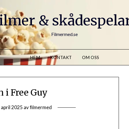
ilmer & skådespela
Filmermed.se
HEM
KONTAKT
OM OSS
n i Free Guy
 april 2025
av
filmermed