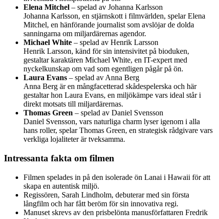
Elena Mitchel
– spelad av Johanna Karlsson
Johanna Karlsson, en stjärnskott i filmvärlden, spelar Elena
Mitchel, en hänförande journalist som avslöjar de dolda
sanningarna om miljardärernas agendor.
Michael White
– spelad av Henrik Larsson
Henrik Larsson, känd för sin intensivitet på bioduken,
gestaltar karaktären Michael White, en IT-expert med
nyckelkunskap om vad som egentligen pågår på ön.
Laura Evans
– spelad av Anna Berg
Anna Berg är en mångfacetterad skådespelerska och här
gestaltar hon Laura Evans, en miljökämpe vars ideal står i
direkt motsats till miljardärernas.
Thomas Green
– spelad av Daniel Svensson
Daniel Svensson, vars naturliga charm lyser igenom i alla
hans roller, spelar Thomas Green, en strategisk rådgivare vars
verkliga lojaliteter är tveksamma.
Intressanta fakta om filmen
Filmen spelades in på den isolerade ön Lanai i Hawaii för att
skapa en autentisk miljö.
Regissören, Sarah Lindholm, debuterar med sin första
långfilm och har fått beröm för sin innovativa regi.
Manuset skrevs av den prisbelönta manusförfattaren Fredrik