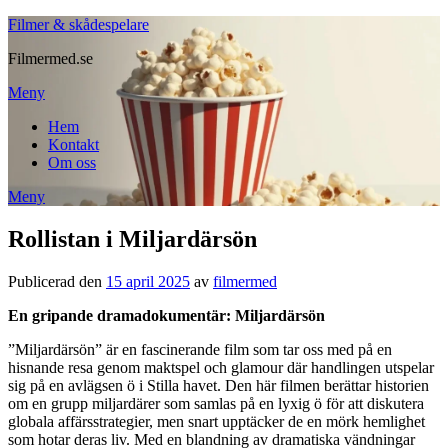
Filmer & skådespelare
Filmermed.se
Meny
Hem
Kontakt
Om oss
Meny
Rollistan i Miljardärsön
Publicerad den
15 april 2025
av
filmermed
En gripande dramadokumentär: Miljardärsön
”Miljardärsön” är en fascinerande film som tar oss med på en
hisnande resa genom maktspel och glamour där handlingen utspelar
sig på en avlägsen ö i Stilla havet. Den här filmen berättar historien
om en grupp miljardärer som samlas på en lyxig ö för att diskutera
globala affärsstrategier, men snart upptäcker de en mörk hemlighet
som hotar deras liv. Med en blandning av dramatiska vändningar