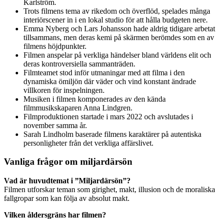
Karlström.
Trots filmens tema av rikedom och överflöd, spelades många
interiörscener in i en lokal studio för att hålla budgeten nere.
Emma Nyberg och Lars Johansson hade aldrig tidigare arbetat
tillsammans, men deras kemi på skärmen berömdes som en av
filmens höjdpunkter.
Filmen anspelar på verkliga händelser bland världens elit och
deras kontroversiella sammanträden.
Filmteamet stod inför utmaningar med att filma i den
dynamiska ömiljön där väder och vind konstant ändrade
villkoren för inspelningen.
Musiken i filmen komponerades av den kända
filmmusikskaparen Anna Lindgren.
Filmproduktionen startade i mars 2022 och avslutades i
november samma år.
Sarah Lindholm baserade filmens karaktärer på autentiska
personligheter från det verkliga affärslivet.
Vanliga frågor om miljardärsön
Vad är huvudtemat i ”Miljardärsön”?
Filmen utforskar teman som girighet, makt, illusion och de moraliska
fallgropar som kan följa av absolut makt.
Vilken åldersgräns har filmen?