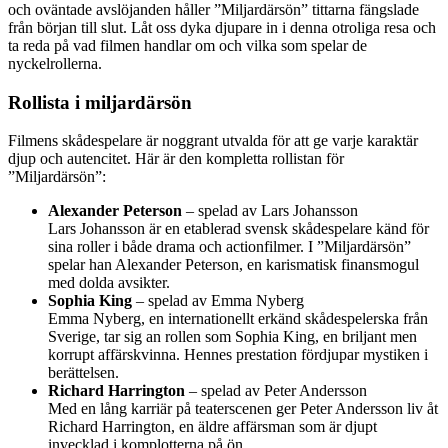
och oväntade avslöjanden håller ”Miljardärsön” tittarna fängslade
från början till slut. Låt oss dyka djupare in i denna otroliga resa och
ta reda på vad filmen handlar om och vilka som spelar de
nyckelrollerna.
Rollista i miljardärsön
Filmens skådespelare är noggrant utvalda för att ge varje karaktär
djup och autencitet. Här är den kompletta rollistan för
”Miljardärsön”:
Alexander Peterson
– spelad av Lars Johansson
Lars Johansson är en etablerad svensk skådespelare känd för
sina roller i både drama och actionfilmer. I ”Miljardärsön”
spelar han Alexander Peterson, en karismatisk finansmogul
med dolda avsikter.
Sophia King
– spelad av Emma Nyberg
Emma Nyberg, en internationellt erkänd skådespelerska från
Sverige, tar sig an rollen som Sophia King, en briljant men
korrupt affärskvinna. Hennes prestation fördjupar mystiken i
berättelsen.
Richard Harrington
– spelad av Peter Andersson
Med en lång karriär på teaterscenen ger Peter Andersson liv åt
Richard Harrington, en äldre affärsman som är djupt
invecklad i komplotterna på ön.