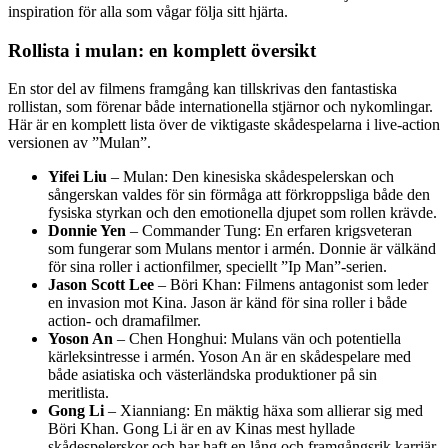
inspiration för alla som vågar följa sitt hjärta.
Rollista i mulan: en komplett översikt
En stor del av filmens framgång kan tillskrivas den fantastiska
rollistan, som förenar både internationella stjärnor och nykomlingar.
Här är en komplett lista över de viktigaste skådespelarna i live-action
versionen av ”Mulan”.
Yifei Liu
– Mulan: Den kinesiska skådespelerskan och
sångerskan valdes för sin förmåga att förkroppsliga både den
fysiska styrkan och den emotionella djupet som rollen krävde.
Donnie Yen
– Commander Tung: En erfaren krigsveteran
som fungerar som Mulans mentor i armén. Donnie är välkänd
för sina roller i actionfilmer, speciellt ”Ip Man”-serien.
Jason Scott Lee
– Böri Khan: Filmens antagonist som leder
en invasion mot Kina. Jason är känd för sina roller i både
action- och dramafilmer.
Yoson An
– Chen Honghui: Mulans vän och potentiella
kärleksintresse i armén. Yoson An är en skådespelare med
både asiatiska och västerländska produktioner på sin
meritlista.
Gong Li
– Xianniang: En mäktig häxa som allierar sig med
Böri Khan. Gong Li är en av Kinas mest hyllade
skådespelerskor och har haft en lång och framgångsrik karriär