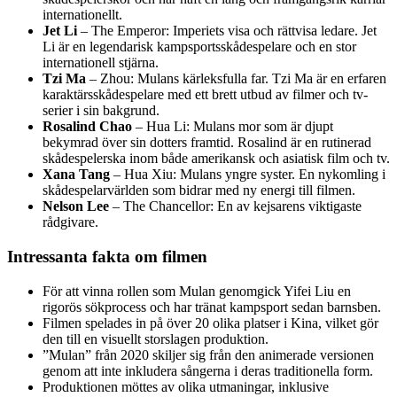
internationellt.
Jet Li
– The Emperor: Imperiets visa och rättvisa ledare. Jet
Li är en legendarisk kampsportsskådespelare och en stor
internationell stjärna.
Tzi Ma
– Zhou: Mulans kärleksfulla far. Tzi Ma är en erfaren
karaktärsskådespelare med ett brett utbud av filmer och tv-
serier i sin bakgrund.
Rosalind Chao
– Hua Li: Mulans mor som är djupt
bekymrad över sin dotters framtid. Rosalind är en rutinerad
skådespelerska inom både amerikansk och asiatisk film och tv.
Xana Tang
– Hua Xiu: Mulans yngre syster. En nykomling i
skådespelarvärlden som bidrar med ny energi till filmen.
Nelson Lee
– The Chancellor: En av kejsarens viktigaste
rådgivare.
Intressanta fakta om filmen
För att vinna rollen som Mulan genomgick Yifei Liu en
rigorös sökprocess och har tränat kampsport sedan barnsben.
Filmen spelades in på över 20 olika platser i Kina, vilket gör
den till en visuellt storslagen produktion.
”Mulan” från 2020 skiljer sig från den animerade versionen
genom att inte inkludera sångerna i deras traditionella form.
Produktionen möttes av olika utmaningar, inklusive