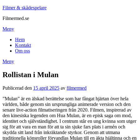
Filmer & skådespelare
Filmermed.se
Meny
Hem
Kontakt
Om oss
Meny
Rollistan i Mulan
Publicerad den
15 april 2025
av
filmermed
”Mulan” är en älskad berättelse som har fångat hjärtan över hela
världen, både genom sin ursprungliga animerade version och den
senare live-action filmatiseringen från 2020. Filmen, inspirerad av
den kinesiska legenden om Hua Mulan, är en episk saga om mod,
identitet och självständighet. I centrum står en ung kvinna som utger
sig för att vara en man för att ta sin sjuke fars plats i armén och
skydda sitt land från inkräktande styrkor. Genom att utmana
traditionella könsroller förvandlas Mulan till en äkta hjältinna och en