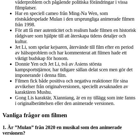
väderproblem och pågående politiska förändringar i vissa
filmplatser.
Har en speciell cameo från Ming-Na Wen, som
röstskådespelade Mulan i den ursprungliga animerade filmen
från 1998.
För att få mer autenticitet och realism hade filmen en historisk
rådgivare som hjälpte till att återskapa tidens detaljer och
kultur.
Jet Li, som spelar kejsaren, återvände till film efter en period
av hälsoproblem och har kommenterat att filmen hade ett
viktigt budskap för honom.
Donnie Yen och Jet Li, två av Asiens största
kampsportstjärnor, har tidigare sällan delat scen men gör det
imponerande i denna film.
Filmen fick både positiva och negativa reaktioner för sina
avvikelser från originalversionen, speciellt avsaknaden av
karaktären Mushu.
Gong Lis karaktär, Xianniang, är en ny tillägg som inte fanns
i originalberättelsen eller den animerade versionen.
Vanliga frågor om filmen
1. Är ”Mulan” från 2020 en musikal som den animerade
versionen?