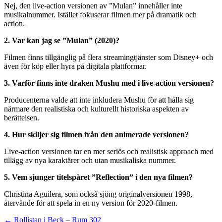
Nej, den live-action versionen av ”Mulan” innehåller inte
musikalnummer. Istället fokuserar filmen mer på dramatik och
action.
2. Var kan jag se ”Mulan” (2020)?
Filmen finns tillgänglig på flera streamingtjänster som Disney+ och
även för köp eller hyra på digitala plattformar.
3. Varför finns inte draken Mushu med i live-action versionen?
Producenterna valde att inte inkludera Mushu för att hålla sig
närmare den realistiska och kulturellt historiska aspekten av
berättelsen.
4. Hur skiljer sig filmen från den animerade versionen?
Live-action versionen tar en mer seriös och realistisk approach med
tillägg av nya karaktärer och utan musikaliska nummer.
5. Vem sjunger titelspåret ”Reflection” i den nya filmen?
Christina Aguilera, som också sjöng originalversionen 1998,
återvände för att spela in en ny version för 2020-filmen.
Inläggsnavigering
← Rollistan i Beck – Rum 302