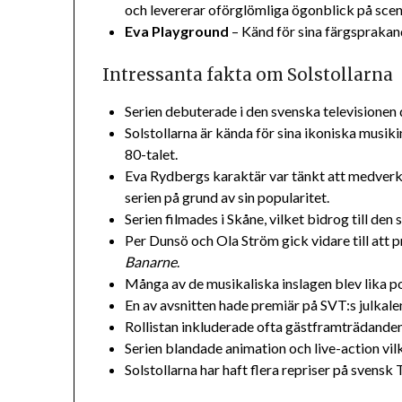
och levererar oförglömliga ögonblick på scen
Eva Playground
– Känd för sina färgspraka
Intressanta fakta om Solstollarna
Serien debuterade i den svenska televisione
Solstollarna är kända för sina ikoniska musik
80-talet.
Eva Rydbergs karaktär var tänkt att medverka
serien på grund av sin popularitet.
Serien filmades i Skåne, vilket bidrog till de
Per Dunsö och Ola Ström gick vidare till att 
Banarne
.
Många av de musikaliska inslagen blev lika po
En av avsnitten hade premiär på SVT:s julkale
Rollistan inkluderade ofta gästframträdanden
Serien blandade animation och live-action vilk
Solstollarna har haft flera repriser på svensk