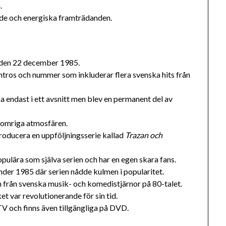
.
nde och energiska framträdanden.
n den 22 december 1985.
intros och nummer som inkluderar flera svenska hits från
 endast i ett avsnitt men blev en permanent del av
n somriga atmosfären.
producera en uppföljningsserie kallad
Trazan och
pulära som själva serien och har en egen skara fans.
nder 1985 där serien nådde kulmen i popularitet.
 från svenska musik- och komedistjärnor på 80-talet.
et var revolutionerande för sin tid.
 TV och finns även tillgängliga på DVD.