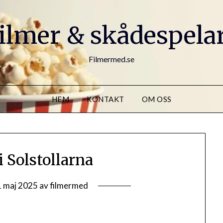
ilmer & skådespela
Filmermed.se
HEM
KONTAKT
OM OSS
i Solstollarna
1 maj 2025
av
filmermed