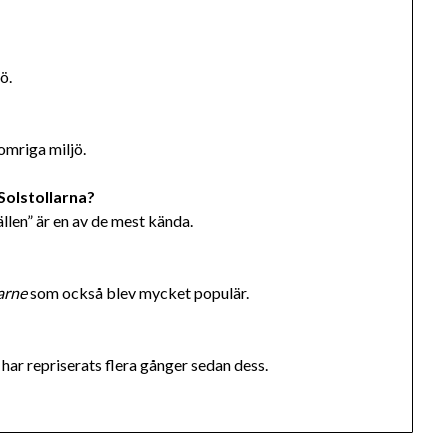
ö.
somriga miljö.
Solstollarna?
llen” är en av de mest kända.
arne
som också blev mycket populär.
ar repriserats flera gånger sedan dess.