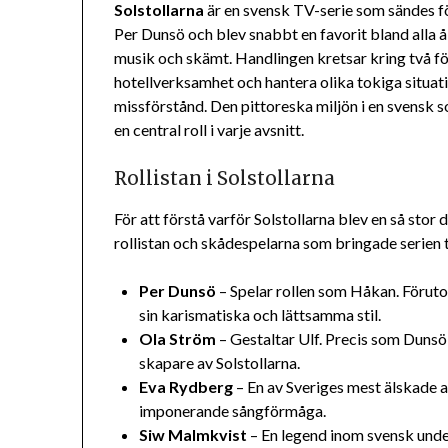
Solstollarna
är en svensk TV-serie som sändes f
Per Dunsö och blev snabbt en favorit bland alla 
musik och skämt. Handlingen kretsar kring två f
hotellverksamhet och hantera olika tokiga situati
missförstånd. Den pittoreska miljön i en svensk s
en central roll i varje avsnitt.
Rollistan i Solstollarna
För att förstå varför Solstollarna blev en så sto
rollistan och skådespelarna som bringade serien til
Per Dunsö
– Spelar rollen som Håkan. Föruto
sin karismatiska och lättsamma stil.
Ola Ström
– Gestaltar Ulf. Precis som Duns
skapare av Solstollarna.
Eva Rydberg
– En av Sveriges mest älskade a
imponerande sångförmåga.
Siw Malmkvist
– En legend inom svensk und