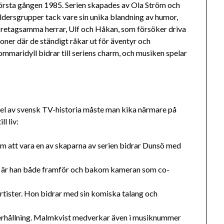
örsta gången 1985. Serien skapades av Ola Ström och
åldersgrupper tack vare sin unika blandning av humor,
öretagsamma herrar, Ulf och Håkan, som försöker driva
oner där de ständigt råkar ut för äventyr och
ommaridyll bidrar till seriens charm, och musiken spelar
r del av svensk TV-historia måste man kika närmare på
l liv:
m att vara en av skaparna av serien bidrar Dunsö med
ö är han både framför och bakom kameran som co-
rtister. Hon bidrar med sin komiska talang och
erhållning. Malmkvist medverkar även i musiknummer