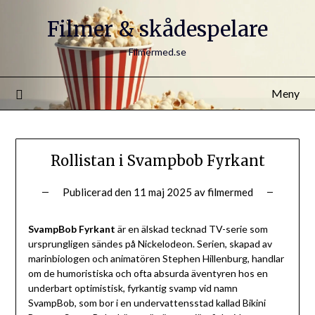
Filmer & skådespelare
Filmermed.se
Meny
Rollistan i Svampbob Fyrkant
Publicerad den
11 maj 2025
av
filmermed
SvampBob Fyrkant
är en älskad tecknad TV-serie som
ursprungligen sändes på Nickelodeon. Serien, skapad av
marinbiologen och animatören Stephen Hillenburg, handlar
om de humoristiska och ofta absurda äventyren hos en
underbart optimistisk, fyrkantig svamp vid namn
SvampBob, som bor i en undervattensstad kallad Bikini