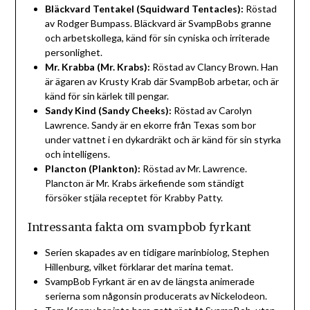
Bläckvard Tentakel (Squidward Tentacles):
Röstad
av Rodger Bumpass. Bläckvard är SvampBobs granne
och arbetskollega, känd för sin cyniska och irriterade
personlighet.
Mr. Krabba (Mr. Krabs):
Röstad av Clancy Brown. Han
är ägaren av Krusty Krab där SvampBob arbetar, och är
känd för sin kärlek till pengar.
Sandy Kind (Sandy Cheeks):
Röstad av Carolyn
Lawrence. Sandy är en ekorre från Texas som bor
under vattnet i en dykardräkt och är känd för sin styrka
och intelligens.
Plancton (Plankton):
Röstad av Mr. Lawrence.
Plancton är Mr. Krabs ärkefiende som ständigt
försöker stjäla receptet för Krabby Patty.
Intressanta fakta om svampbob fyrkant
Serien skapades av en tidigare marinbiolog, Stephen
Hillenburg, vilket förklarar det marina temat.
SvampBob Fyrkant är en av de längsta animerade
serierna som någonsin producerats av Nickelodeon.