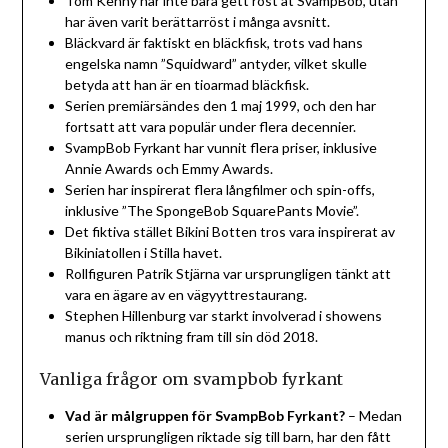
Tom Kenny har inte bara gett röst åt SvampBob, utan
har även varit berättarröst i många avsnitt.
Bläckvard är faktiskt en bläckfisk, trots vad hans
engelska namn ”Squidward” antyder, vilket skulle
betyda att han är en tioarmad bläckfisk.
Serien premiärsändes den 1 maj 1999, och den har
fortsatt att vara populär under flera decennier.
SvampBob Fyrkant har vunnit flera priser, inklusive
Annie Awards och Emmy Awards.
Serien har inspirerat flera långfilmer och spin-offs,
inklusive ”The SpongeBob SquarePants Movie”.
Det fiktiva stället Bikini Botten tros vara inspirerat av
Bikiniatollen i Stilla havet.
Rollfiguren Patrik Stjärna var ursprungligen tänkt att
vara en ägare av en vägyyttrestaurang.
Stephen Hillenburg var starkt involverad i showens
manus och riktning fram till sin död 2018.
Vanliga frågor om svampbob fyrkant
Vad är målgruppen för SvampBob Fyrkant?
– Medan
serien ursprungligen riktade sig till barn, har den fått