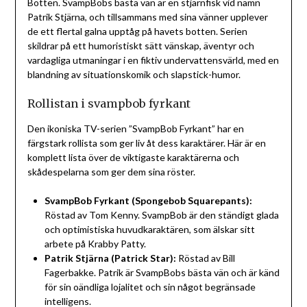
Botten. SvampBobs bästa vän är en stjärnfisk vid namn
Patrik Stjärna, och tillsammans med sina vänner upplever
de ett flertal galna upptåg på havets botten. Serien
skildrar på ett humoristiskt sätt vänskap, äventyr och
vardagliga utmaningar i en fiktiv undervattensvärld, med en
blandning av situationskomik och slapstick-humor.
Rollistan i svampbob fyrkant
Den ikoniska TV-serien ”SvampBob Fyrkant” har en
färgstark rollista som ger liv åt dess karaktärer. Här är en
komplett lista över de viktigaste karaktärerna och
skådespelarna som ger dem sina röster.
SvampBob Fyrkant (Spongebob Squarepants):
Röstad av Tom Kenny. SvampBob är den ständigt glada
och optimistiska huvudkaraktären, som älskar sitt
arbete på Krabby Patty.
Patrik Stjärna (Patrick Star):
Röstad av Bill
Fagerbakke. Patrik är SvampBobs bästa vän och är känd
för sin oändliga lojalitet och sin något begränsade
intelligens.