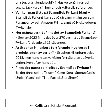
en stor, tvärgående publik inklusive tonåringar och
vuxna, tack vare sin humor och kulturella referenser.
Var kan man titta på SvampBob Fyrkant idag?
–
SvampBob Fyrkant kan ses på streamingtjänster som
Paramount+ och Amazon Prime, samt på Nickelodeons
TV-kanaler.
Hur många avsnitt finns det av SvampBob Fyrkant?
– Som av 2023 finns det över 270 avsnitt av SvampBob
Fyrkant fördelade på 13 säsonger.
Är Stephen Hillenburg fortfarande involverad i
produktionen av serien?
– Stephen Hillenburg avled
2018, men hans kreativa vision fortsätter att påverka
serien även efter hans död.
Finns det några spin-offs av SvampBob Fyrkant?
–
Ja, det finns spin-offs som ”Kamp Koral: SpongeBob’s
Under Years” och ”The Patrick Star Show”.
Inläggsnavigering
← Rollistan i Kinda Pregnant.