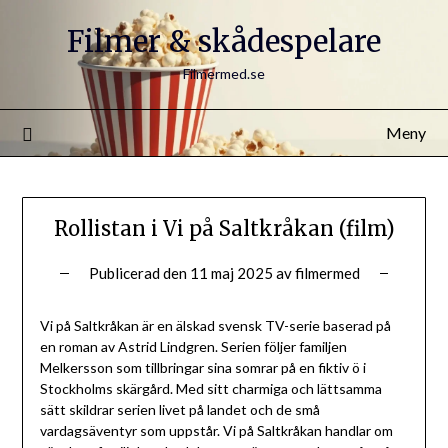
Filmer & skådespelare
Filmermed.se
Meny
Rollistan i Vi på Saltkråkan (film)
Publicerad den
11 maj 2025
av
filmermed
Vi på Saltkråkan är en älskad svensk TV-serie baserad på
en roman av Astrid Lindgren. Serien följer familjen
Melkersson som tillbringar sina somrar på en fiktiv ö i
Stockholms skärgård. Med sitt charmiga och lättsamma
sätt skildrar serien livet på landet och de små
vardagsäventyr som uppstår. Vi på Saltkråkan handlar om