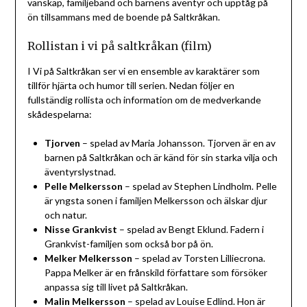
vänskap, familjeband och barnens äventyr och upptåg på
ön tillsammans med de boende på Saltkråkan.
Rollistan i vi på saltkråkan (film)
I Vi på Saltkråkan ser vi en ensemble av karaktärer som
tillför hjärta och humor till serien. Nedan följer en
fullständig rollista och information om de medverkande
skådespelarna:
Tjorven
– spelad av Maria Johansson. Tjorven är en av
barnen på Saltkråkan och är känd för sin starka vilja och
äventyrslystnad.
Pelle Melkersson
– spelad av Stephen Lindholm. Pelle
är yngsta sonen i familjen Melkersson och älskar djur
och natur.
Nisse Grankvist
– spelad av Bengt Eklund. Fadern i
Grankvist-familjen som också bor på ön.
Melker Melkersson
– spelad av Torsten Lilliecrona.
Pappa Melker är en frånskild författare som försöker
anpassa sig till livet på Saltkråkan.
Malin Melkersson
– spelad av Louise Edlind. Hon är