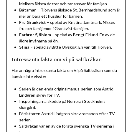
Melkers äldsta dotter och tar ansvar för familjen.
Båtsman
– Tjorvens älskade St. Bernhardshund som är
mer än bara ett husdjur för barnen.
Fru Grankvist
– spelad av Kristina Jämtmark. Nisses
fru och familjemor i Grankvist-familjen.
Farbror Sjöblom
– spelad av Bengt Eklund. En av de
äldre invånarna på ön.
Stina
– spelad av Bitte Ulvskog. En vän till Tjorven.
Intressanta fakta om vi på saltkråkan
Här är några intressanta fakta om Vi på Saltkråkan som du
kanske inte visste:
Serien är den enda originalmanus-serien som Astrid
Lindgren skrev för TV.
Inspelningarna skedde på Norröra i Stockholms
skärgård.
Författaren Astrid Lindgren skrev romanen efter TV-
serien.
Saltkråkan var en av de första svenska TV-serierna i