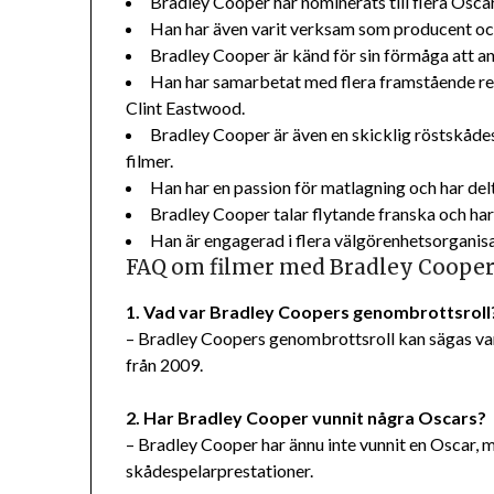
Bradley Cooper har nominerats till flera Oscar
Han har även varit verksam som producent och
Bradley Cooper är känd för sin förmåga att anpa
Han har samarbetat med flera framstående regi
Clint Eastwood.
Bradley Cooper är även en skicklig röstskådespe
filmer.
Han har en passion för matlagning och har del
Bradley Cooper talar flytande franska och har 
Han är engagerad i flera välgörenhetsorganis
FAQ om filmer med Bradley Coope
1. Vad var Bradley Coopers genombrottsroll
– Bradley Coopers genombrottsroll kan sägas va
från 2009.
2. Har Bradley Cooper vunnit några Oscars?
– Bradley Cooper har ännu inte vunnit en Oscar, m
skådespelarprestationer.