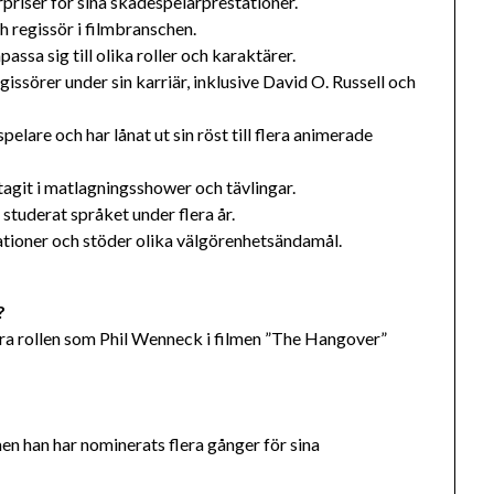
priser för sina skådespelarprestationer.
 regissör i filmbranschen.
ssa sig till olika roller och karaktärer.
ssörer under sin karriär, inklusive David O. Russell och
lare och har lånat ut sin röst till flera animerade
tagit i matlagningsshower och tävlingar.
studerat språket under flera år.
ationer och stöder olika välgörenhetsändamål.
r
?
ra rollen som Phil Wenneck i filmen ”The Hangover”
en han har nominerats flera gånger för sina