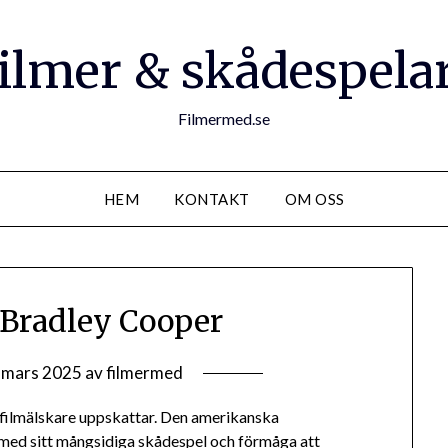
ilmer & skådespela
Filmermed.se
HEM
KONTAKT
OM OSS
Bradley Cooper
 mars 2025
av
filmermed
filmälskare uppskattar. Den amerikanska
 med sitt mångsidiga skådespel och förmåga att