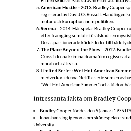
Filmen skildrar Pats strävan efter att hitta ly
American Hustle
– 2013. Bradley Cooper sp
regisserad av David O. Russell. Handlingen 
mutor och korruption inom politiken.
Serena
– 2014. Här spelar Bradley Cooper r
efter framgång som blir förälskad i en mystis
Deras passionerade kärlek leder till både lyc
The Place Beyond the Pines
– 2012. Bradle
Cross i denna kriminaldramafilm regisserad a
moral och rättvisa.
Limited Series: Wet Hot American Summer
medverkar i denna Netflix-serie som en av huv
”Wet Hot American Summer” och skildrar hän
Intressanta fakta om Bradley Coo
Bradley Cooper föddes den 5 januari 1975 i Ph
Innan han slog igenom som skådespelare, st
University.