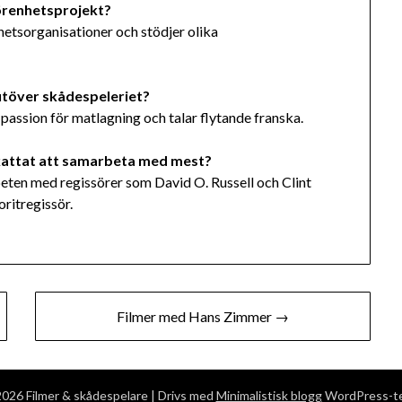
görenhetsprojekt?
hetsorganisationer och stödjer olika
utöver skådespeleriet?
passion för matlagning och talar flytande franska.
skattat att samarbeta med mest?
ten med regissörer som David O. Russell och Clint
ritregissör.
Filmer med Hans Zimmer →
026 Filmer & skådespelare
| Drivs med
Minimalistisk blogg
WordPress-t