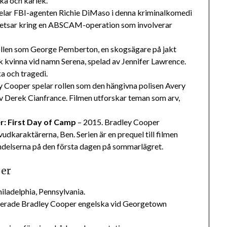
cka och kärlek.
elar FBI-agenten Richie DiMaso i denna kriminalkomedi
kretsar kring en ABSCAM-operation som involverar
ollen som George Pemberton, en skogsägare på jakt
k kvinna vid namn Serena, spelad av Jennifer Lawrence.
ka och tragedi.
y Cooper spelar rollen som den hängivna polisen Avery
v Derek Cianfrance. Filmen utforskar teman som arv,
: First Day of Camp
– 2015. Bradley Cooper
udkaraktärerna, Ben. Serien är en prequel till filmen
delserna på den första dagen på sommarlägret.
per
iladelphia, Pennsylvania.
uderade Bradley Cooper engelska vid Georgetown