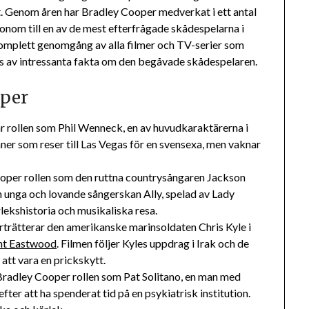
tt. Genom åren har Bradley Cooper medverkat i ett antal
onom till en av de mest efterfrågade skådespelarna i
komplett genomgång av alla filmer och TV-serier som
ss av intressanta fakta om den begåvade skådespelaren.
oper
r rollen som Phil Wenneck, en av huvudkaraktärerna i
ner som reser till Las Vegas för en svensexa, men vaknar
oper rollen som den ruttna countrysångaren Jackson
n unga och lovande sångerskan Ally, spelad av Lady
lekshistoria och musikaliska resa.
trätterar den amerikanske marinsoldaten Chris Kyle i
nt Eastwood
. Filmen följer Kyles uppdrag i Irak och de
att vara en prickskytt.
Bradley Cooper rollen som Pat Solitano, en man med
ter att ha spenderat tid på en psykiatrisk institution.