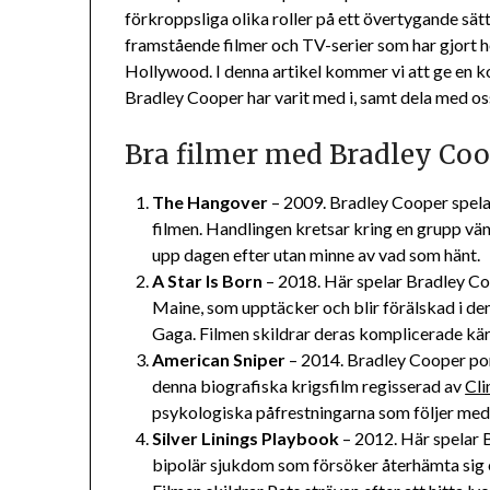
förkroppsliga olika roller på ett övertygande sä
framstående filmer och TV-serier som har gjort h
Hollywood. I denna artikel kommer vi att ge en 
Bradley Cooper har varit med i, samt dela med o
Bra filmer med Bradley Co
The Hangover
– 2009. Bradley Cooper spela
filmen. Handlingen kretsar kring en grupp vän
upp dagen efter utan minne av vad som hänt.
A Star Is Born
– 2018. Här spelar Bradley Co
Maine, som upptäcker och blir förälskad i de
Gaga. Filmen skildrar deras komplicerade kär
American Sniper
– 2014. Bradley Cooper por
denna biografiska krigsfilm regisserad av
Cli
psykologiska påfrestningarna som följer med 
Silver Linings Playbook
– 2012. Här spelar 
bipolär sjukdom som försöker återhämta sig ef