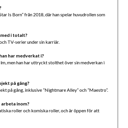
?
Star Is Born” från 2018, där han spelar huvudrollen som
med i totalt?
ch TV-serier under sin karriär.
 han har medverkat i?
ilm, men han har uttryckt stolthet över sin medverkan i
ojekt på gång?
jekt på gång, inklusive ”Nightmare Alley” och ”Maestro”.
t arbeta inom?
tiska roller och komiska roller, och är öppen för att