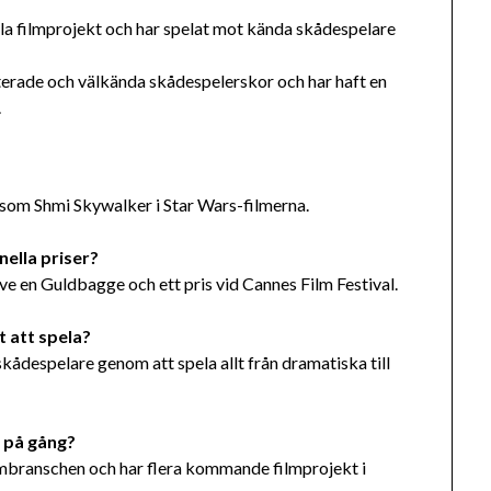
ella filmprojekt och har spelat mot kända skådespelare
terade och välkända skådespelerskor och har haft en
.
t
l som Shmi Skywalker i Star Wars-filmerna.
nella priser?
usive en Guldbagge och ett pris vid Cannes Film Festival.
t att spela?
skådespelare genom att spela allt från dramatiska till
t på gång?
filmbranschen och har flera kommande filmprojekt i