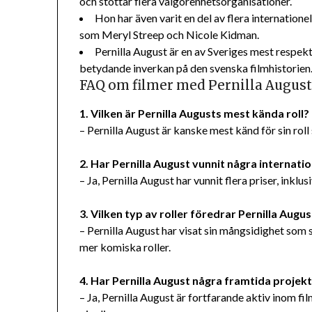
och stöttar flera välgörenhetsorganisationer.
Hon har även varit en del av flera internation
som Meryl Streep och Nicole Kidman.
Pernilla August är en av Sveriges mest respek
betydande inverkan på den svenska filmhistorien
FAQ om filmer med Pernilla Augus
1. Vilken är Pernilla Augusts mest kända roll?
– Pernilla August är kanske mest känd för sin rol
2. Har Pernilla August vunnit några internatio
– Ja, Pernilla August har vunnit flera priser, inkl
3. Vilken typ av roller föredrar Pernilla Augus
– Pernilla August har visat sin mångsidighet som 
mer komiska roller.
4. Har Pernilla August några framtida projek
– Ja, Pernilla August är fortfarande aktiv inom 