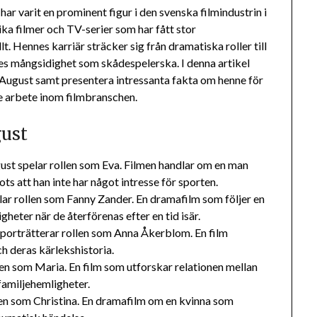
ar varit en prominent figur i den svenska filmindustrin i
ka filmer och TV-serier som har fått stor
. Hennes karriär sträcker sig från dramatiska roller till
nes mångsidighet som skådespelerska. I denna artikel
 August samt presentera intressanta fakta om henne för
e arbete inom filmbranschen.
gust
ust spelar rollen som Eva. Filmen handlar om en man
rots att han inte har något intresse för sporten.
lar rollen som Fanny Zander. En dramafilm som följer en
heter när de återförenas efter en tid isär.
 porträtterar rollen som Anna Åkerblom. En film
h deras kärlekshistoria.
len som Maria. En film som utforskar relationen mellan
familjehemligheter.
len som Christina. En dramafilm om en kvinna som