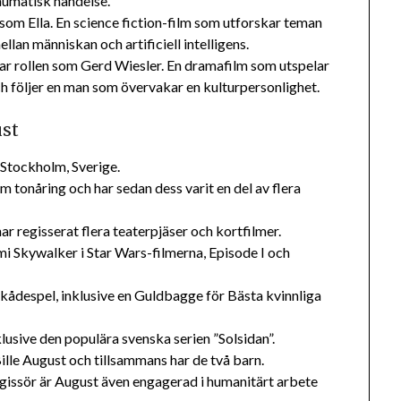
raumatisk händelse.
 som Ella. En science fiction-film som utforskar teman
lan människan och artificiell intelligens.
rar rollen som Gerd Wiesler. En dramafilm som utspelar
 följer en man som övervakar en kulturpersonlighet.
ust
 Stockholm, Sverige.
 tonåring och har sedan dess varit en del av flera
r regisserat flera teaterpjäser och kortfilmer.
hmi Skywalker i Star Wars-filmerna, Episode I och
t skådespel, inklusive en Guldbagge för Bästa kvinnliga
lusive den populära svenska serien ”Solsidan”.
Bille August och tillsammans har de två barn.
gissör är August även engagerad i humanitärt arbete