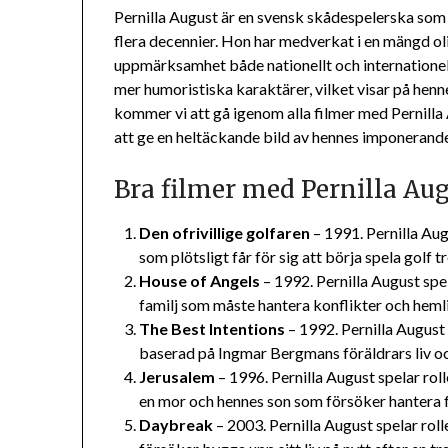
Pernilla August är en svensk skådespelerska som h
flera decennier. Hon har medverkat i en mängd oli
uppmärksamhet både nationellt och internationellt
mer humoristiska karaktärer, vilket visar på hen
kommer vi att gå igenom alla filmer med Pernilla
att ge en heltäckande bild av hennes imponerand
Bra filmer med Pernilla Au
Den ofrivillige golfaren
– 1991. Pernilla Aug
som plötsligt får för sig att börja spela golf t
House of Angels
– 1992. Pernilla August spe
familj som måste hantera konflikter och hemlig
The Best Intentions
– 1992. Pernilla August
baserad på Ingmar Bergmans föräldrars liv oc
Jerusalem
– 1996. Pernilla August spelar rol
en mor och hennes son som försöker hantera 
Daybreak
– 2003. Pernilla August spelar rol