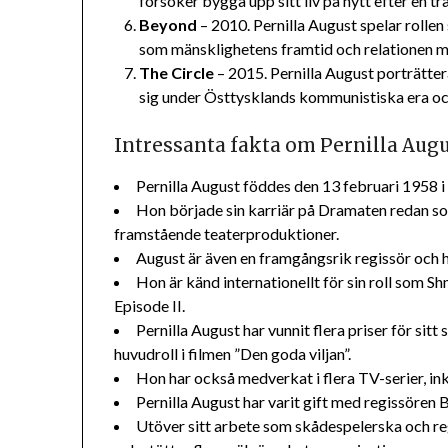
försöker bygga upp sitt liv på nytt efter en t
Beyond
– 2010. Pernilla August spelar rollen
som mänsklighetens framtid och relationen mel
The Circle
– 2015. Pernilla August porträtte
sig under Östtysklands kommunistiska era och
Intressanta fakta om Pernilla Aug
Pernilla August föddes den 13 februari 1958 i
Hon började sin karriär på Dramaten redan som
framstående teaterproduktioner.
August är även en framgångsrik regissör och ha
Hon är känd internationellt för sin roll som S
Episode II.
Pernilla August har vunnit flera priser för sit
huvudroll i filmen ”Den goda viljan”.
Hon har också medverkat i flera TV-serier, ink
Pernilla August har varit gift med regissören 
Utöver sitt arbete som skådespelerska och re