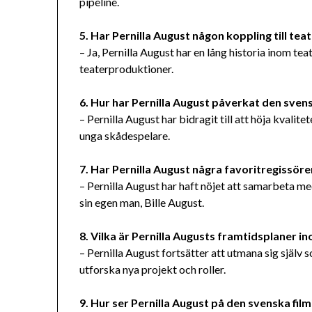
pipeline.
5. Har Pernilla August någon koppling till tea
– Ja, Pernilla August har en lång historia inom te
teaterproduktioner.
6. Hur har Pernilla August påverkat den svens
– Pernilla August har bidragit till att höja kvalit
unga skådespelare.
7. Har Pernilla August några favoritregissör
– Pernilla August har haft nöjet att samarbeta med 
sin egen man, Bille August.
8. Vilka är Pernilla Augusts framtidsplaner 
– Pernilla August fortsätter att utmana sig själv
utforska nya projekt och roller.
9. Hur ser Pernilla August på den svenska fil